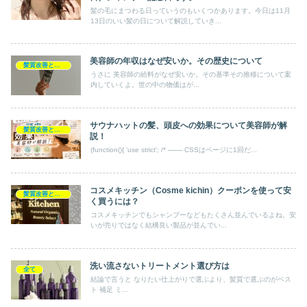
髪の毛にまつわる日っていうのもいくつかあります。今日は11月
13日のいい髪の日について解説していき...
美容師の年収はなぜ安いか。その歴史について
髪質改善とヘアの疑問
うさに 美容師の給料がなぜ安いか。その基準その推移について案
内していくよ。世の中の物価はが...
サウナハットの髪、頭皮への効果について美容師が解
髪質改善とヘアの疑問
説！
(function(){ 'use strict'; /* ─── CSSはページに1回だ...
コスメキッチン（Cosme kichin）クーポンを使って安
髪質改善とヘアの疑問
く買うには？
コスメキッチンでもシャンプーなどもたくさん並んでいるよね。安
いが売りではなく結構良い製品が並んでい...
洗い流さないトリートメント選び方は
全て
結論で言うと なりたい仕上がりで選ぶより、髪質で選ぶのがベス
ト 補足 ミ...