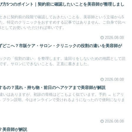
び方5つのポイント｜契約前に確認したいことを美容師が整理しまし
ときに契約前の段階で確認しておきたいことを、美容師という立場から5
た。特定のクリニックをおすすめする記事ではありません。ご自身で比べ
ialとしてお使いいただければ幸いです。
2026.08.08
ずどこへ？市販ケア・サロン・クリニックの役割の違いを美容師が
ックの「役割の違い」を整理します。遠回りをしないための地図として読
です。サロンにできないことも、正直に書きました。
2026.08.08
するの？流れ・持ち物・前日のヘアケアまで美容師が解説
違いはありますが、初診の骨格はどこもよく似ています。予約 → ヒアリ
査 → プラン説明。今はオンラインで受けれるようになったので便利になりま
2026.08.08
？美容師が解説