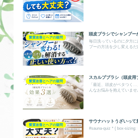
頭皮ブラシでシャンプー
髪質改善とヘアの疑問
毎日洗っているのに夕方に
プーの方法を少し変えるだ
スカルプブラシ（頭皮用
髪質改善とヘアの疑問
「最近、頭皮がベタつく…
んなお悩みを抱えていませ
サウナハットうざいって
髪質改善とヘアの疑問
#sauna-quiz * { box-sizing: 