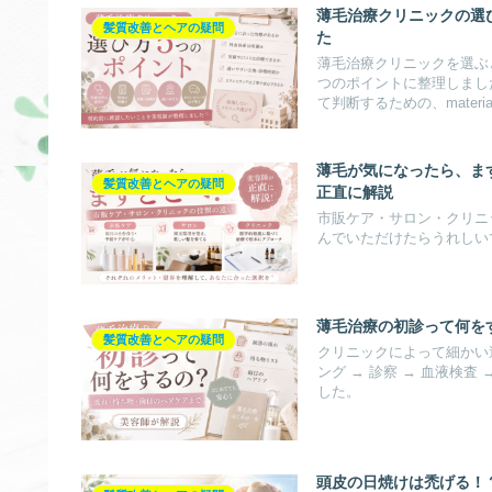
薄毛治療クリニックの選
髪質改善とヘアの疑問
た
薄毛治療クリニックを選ぶ
つのポイントに整理しまし
て判断するための、mater
薄毛が気になったら、ま
髪質改善とヘアの疑問
正直に解説
市販ケア・サロン・クリニ
んでいただけたらうれしい
薄毛治療の初診って何を
髪質改善とヘアの疑問
クリニックによって細かい
ング → 診察 → 血液検
した。
頭皮の日焼けは禿げる！