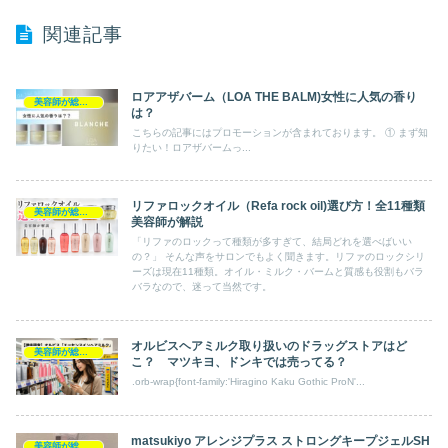
関連記事
ロアアザバーム（LOA THE BALM)女性に人気の香り
美容師が総評 アウトバス
は？
こちらの記事にはプロモーションが含まれております。 ① まず知
りたい！ロアザバームっ...
リファロックオイル（Refa rock oil)選び方！全11種類
美容師が総評 アウトバス
美容師が解説
「リファのロックって種類が多すぎて、結局どれを選べばいい
の？」 そんな声をサロンでもよく聞きます。リファのロックシリ
ーズは現在11種類。オイル・ミルク・バームと質感も役割もバラ
バラなので、迷って当然です。
オルビスヘアミルク取り扱いのドラッグストアはど
美容師が総評 アウトバス
こ？ マツキヨ、ドンキでは売ってる？
.orb-wrap{font-family:'Hiragino Kaku Gothic ProN'...
matsukiyo アレンジプラス ストロングキープジェルSH
美容師が総評 アウトバス