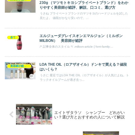
230g （マツモトキヨシプライベートブランド）をわか
りやすく美容師が総評、解説、口コミ、選び方
うさね プライベートブランドのマツキヨのハードジェルを試した
見たよ。 値段がかなり安いので、...
エルジューダグレイスオンエマルジョン（ミルボン
全て
MILBON） 美容師が総評
/* 記事全体のスタイル */ .milbon-article { font-family:...
LOA THE OIL（ロアザオイル）ドンキで買える？値段
美容師が総評 アウトバス
はいくら？
うさに 最近ではLOA THE OIL（ロアザオイル）が人気だよね。ト
ラックオイルブームが過ぎ去っ...
エイトザタラソ シャンプー どれがい
い？選び方とおすすめの人について解説