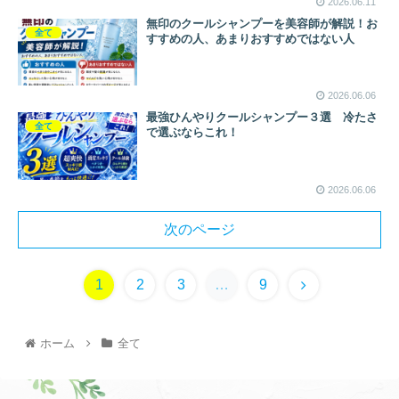
2026.06.11
無印のクールシャンプーを美容師が解説！お
全て
すすめの人、あまりおすすめではない人
2026.06.06
最強ひんやりクールシャンプー３選 冷たさ
全て
で選ぶならこれ！
2026.06.06
次のページ
1
2
3
…
9
ホーム
全て