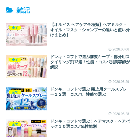
雑記
【オルビス ヘアケア全種類】ヘアミルク・
全て
オイル・マスク・シャンプーの違いと使い分
けまとめ】
2026.08.06
ドンキ・ロフトで選ぶ前髪キープ・部分用ス
全て
タイリング剤12選！性能・コスパ別美容師が
解説
2026.06.29
ドンキ、ロフトで選ぶ 頭皮用クールスプレ
全て
ー１２選 コスパ、性能で選ぶ
2026.06.28
ドンキ・ロフトで選ぶ！ヘアマスク・ヘアパ
全て
ック１０選コスパ&性能別