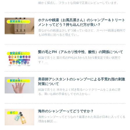
細かく採点し、フラットな目線で正直にレビューしています。
ホテルや銭湯（お風呂屋さん）のシャンプー＆トリート
髪質改善とヘアの疑問
メントってどう？持ち込んだ方が良い？
昔ながらの銭湯は少しずつ減っているけど、スーパー銭湯は都内で
も10年前に比べると増えてい...
髪の毛とPH（アルカリ性中性、酸性）の関係について
髪質改善とヘアの疑問
結論で言うと 髪の毛のPHは4.5から5.5が1番安定で良い状態で
す！ ...
美容師アシスタントのシャンプーによる手荒れ指の刺激
髪質改善とヘアの疑問
対策について
結論で言うと 水分をよく拭き取るハンドクリームをこまめに塗
る。薄いも綿の手袋をしてその上から...
海外のシャンプーってどうですか？
全て
海外シャンプーってどうなの？厳選された良品が日本に入ってくる
理由を解説 ...