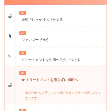
①
🛁
湯船でしっかりあたたまる
②
🧴
シャンプーで洗う
③
✨
トリートメントを中間〜毛先につける
④
★ トリートメントを流さずに湯船へ
🛁
数分〜5分ほど置くことで成分が髪の内部に浸透しやすく
なります
⑤