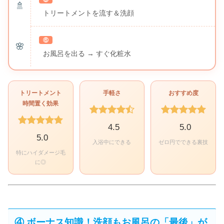
🚿
トリートメントを流す＆洗顔
⑥
🌸
お風呂を出る → すぐ化粧水
トリートメント
手軽さ
おすすめ度
時間置く効果
4.5
5.0
5.0
入浴中にできる
ゼロ円でできる裏技
特にハイダメージ毛
に◎
④ ボーナス知識！洗顔もお風呂の「最後」が