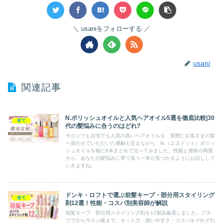
usaniをフォローする
usani
関連記事
N.ポリッシュオイルと人気ヘアオイル5選を徹底比較|30
全て
代の髪悩みに合うのはどれ?
サロンでも自宅でも人気の高いヘアオイルを、実際にお客さまの髪
へ使わせていただいた感触も交えながら、N.（エヌドット）ポリッ
シュオイルを軸に6本まとめて比べてみました。性能と価格の両面
から、あなたの髪悩みに寄り添う一本が見つかるようにお話しして
いきますね。
ドンキ・ロフトで選ぶ前髪キープ・部分用スタイリング
全て
剤12選！性能・コスパ別美容師が解説
前髪キープ・部分用スタイリング剤を12製品厳選しました。プチ
プラからサロン級まで、セット力・使いやすさ・コスパをそれぞれ