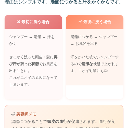
理由はシンプルです。
湯船につかると汗をかくから
です。
❌ 最初に洗う場合
✅ 最後に洗う場合
シャンプー → 湯船 → 汗を
湯船につかる → シャンプー
かく
→ お風呂を出る
せっかく洗った頭皮・髪に
再
汗をかいた後でシャンプーす
び汗が残った状態
でお風呂を
るので
清潔な状態
で上がれま
出ることに。
す。ニオイ対策にも◎
これがニオイの原因になって
しまいます。
🛁
美容師メモ
湯船につかることで
頭皮の血行が促進
されます。血行が良