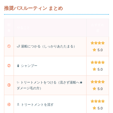
推奨バスルーティン まとめ
順
おすすめ
やること
番
度
①
🛁 湯船につかる（しっかりあたたまる）
5.0
②
🧴 シャンプー
5.0
✨ トリートメントをつける（流さず湯船へ★
③
ダメージ毛の方）
5.0
④
🚿 トリートメントを流す
5.0