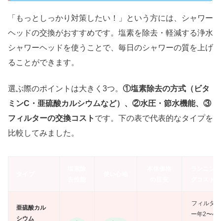
「もっとしっかり対策したい！」という方には、シャワー
ヘッドの交換がおすすめです。塩素を除去・軽減する浄水
シャワーヘッドを使うことで、毎日のシャワーの質を上げ
ることができます。
選ぶ際のポイントは大きく3つ。
①塩素除去の方式（ビタ
ミンC・亜硫酸カルシウムなど）、②水圧・節水機能、③
フィルターの交換コスト
です。下の表で代表的なタイプを
比較してみました。
塩素除
本体価格
ランニン
タイプ
使い心地
去性能
の目安
グコスト
フィルタ
亜硫酸カル
ー年2〜4
シウム