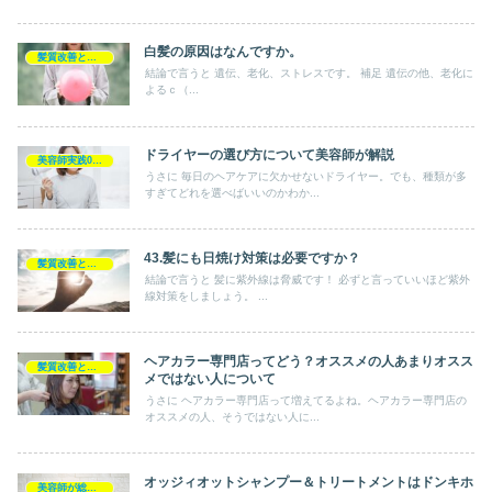
白髪の原因はなんですか。
髪質改善とヘアの疑問
結論で言うと 遺伝、老化、ストレスです。 補足 遺伝の他、老化に
よるｃ（...
ドライヤーの選び方について美容師が解説
美容師実践0円ヘアケア
うさに 毎日のヘアケアに欠かせないドライヤー。でも、種類が多
すぎてどれを選べばいいのかわか...
43.髪にも日焼け対策は必要ですか？
髪質改善とヘアの疑問
結論で言うと 髪に紫外線は脅威です！ 必ずと言っていいほど紫外
線対策をしましょう。 ...
ヘアカラー専門店ってどう？オススメの人あまりオスス
髪質改善とヘアの疑問
メではない人について
うさに ヘアカラー専門店って増えてるよね。ヘアカラー専門店の
オススメの人、そうではない人に...
オッジィオットシャンプー＆トリートメントはドンキホ
美容師が総評シャンプー