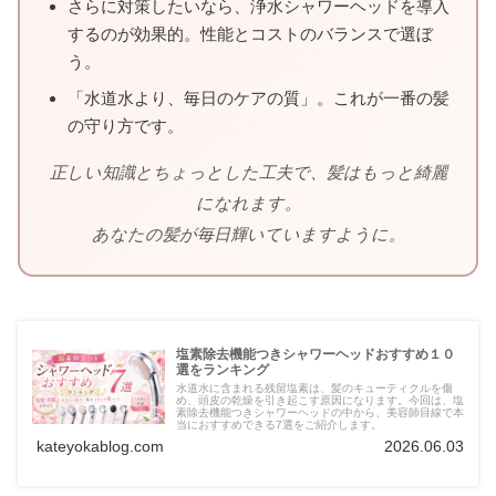
さらに対策したいなら、浄水シャワーヘッドを導入
するのが効果的。性能とコストのバランスで選ぼ
う。
「水道水より、毎日のケアの質」。これが一番の髪
の守り方です。
正しい知識とちょっとした工夫で、髪はもっと綺麗
になれます。
あなたの髪が毎日輝いていますように。
塩素除去機能つきシャワーヘッドおすすめ１０
選をランキング
水道水に含まれる残留塩素は、髪のキューティクルを傷
め、頭皮の乾燥を引き起こす原因になります。今回は、塩
素除去機能つきシャワーヘッドの中から、美容師目線で本
当におすすめできる7選をご紹介します。
kateyokablog.com
2026.06.03