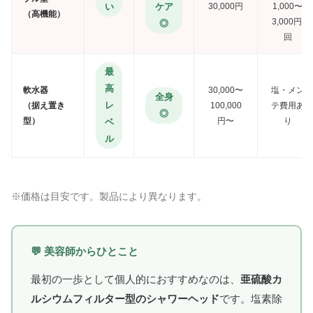
い
ケア
30,000円
1,000〜
（高機能）
3,000円/
◎
回
最
高
軟水器
30,000〜
塩・メン
全身
レ
（据え置き
100,000
テ費用あ
◎
型）
円〜
り
ベ
ル
※価格は目安です。製品により異なります。
💬 美容師からひとこと
最初の一歩として個人的におすすめなのは、
亜硫酸カ
ルシウムフィルター型のシャワーヘッド
です。塩素除