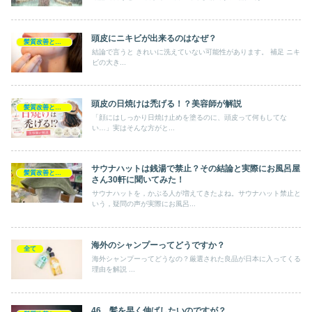
頭皮にニキビが出来るのはなぜ？
髪質改善とヘアの疑問
結論で言うと きれいに洗えていない可能性があります。 補足 ニキ
ビの大き...
頭皮の日焼けは禿げる！？美容師が解説
髪質改善とヘアの疑問
「顔にはしっかり日焼け止めを塗るのに、頭皮って何もしてな
い…」実はそんな方がと...
サウナハットは銭湯で禁止？その結論と実際にお風呂屋
髪質改善とヘアの疑問
さん30軒に聞いてみた！
サウナハットを，かぶる人が増えてきたよね。サウナハット禁止と
いう，疑問の声が実際にお風呂...
海外のシャンプーってどうですか？
全て
海外シャンプーってどうなの？厳選された良品が日本に入ってくる
理由を解説 ...
46．髪を早く伸ばしたいのですが？