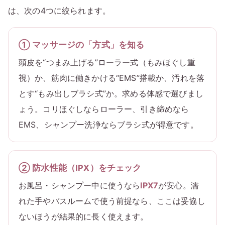
は、次の4つに絞られます。
① マッサージの「方式」を知る
頭皮を“つまみ上げる”ローラー式（もみほぐし重
視）か、筋肉に働きかける“EMS”搭載か、汚れを落
とす“もみ出しブラシ式”か。求める体感で選びまし
ょう。コリほぐしならローラー、引き締めなら
EMS、シャンプー洗浄ならブラシ式が得意です。
② 防水性能（IPX）をチェック
お風呂・シャンプー中に使うなら
IPX7
が安心。濡
れた手やバスルームで使う前提なら、ここは妥協し
ないほうが結果的に長く使えます。