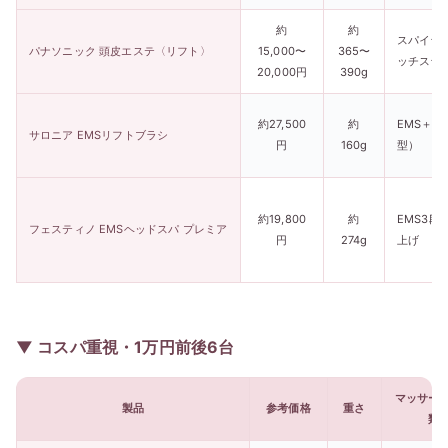
約
約
スパイラ
パナソニック 頭皮エステ〈リフト〉
15,000〜
365〜
ッチスラ
20,000円
390g
約27,500
約
EMS＋
サロニア EMSリフトブラシ
円
160g
型）
約19,800
約
EMS3段
フェスティノ EMSヘッドスパ プレミア
円
274g
上げ
▼ コスパ重視・1万円前後6台
マッサー
製品
参考価格
重さ
類