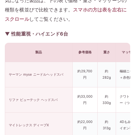
気になった製品は、下の表で価格・重さ・マッサージの
種類を横並びで比較できます。
スマホの方は表を左右に
スクロール
してご覧ください。
▼ 性能重視・ハイエンド6台
製品
参考価格
重さ
マッサ
約29,700
約
極細ニー
ヤーマン myse ニードルヘッドスパ
円
282g
＋赤色LE
約33,000
約
クワトロ
リファ ビューテック ヘッドスパ
円
330g
ー（つま
約22,000
約
4Dもみ＋
マイトレックス ディープX
円
313g
イオン導