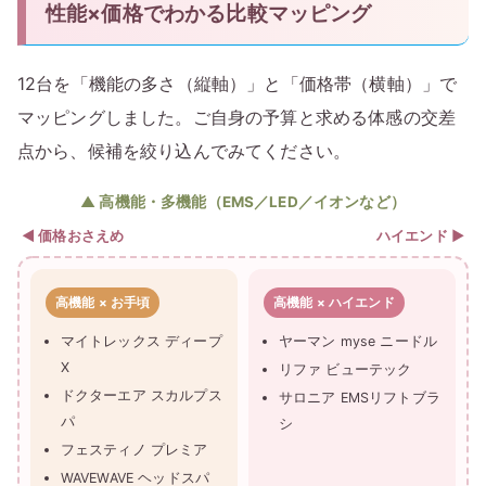
性能×価格でわかる比較マッピング
12台を「機能の多さ（縦軸）」と「価格帯（横軸）」で
マッピングしました。ご自身の予算と求める体感の交差
点から、候補を絞り込んでみてください。
▲ 高機能・多機能（EMS／LED／イオンなど）
◀ 価格おさえめ
ハイエンド ▶
高機能 × お手頃
高機能 × ハイエンド
マイトレックス ディープ
ヤーマン myse ニードル
X
リファ ビューテック
ドクターエア スカルプス
サロニア EMSリフトブラ
パ
シ
フェスティノ プレミア
WAVEWAVE ヘッドスパ