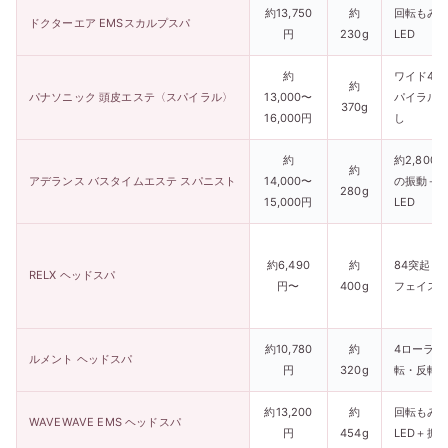
約13,750
約
回転もみ
ドクターエア EMSスカルプスパ
円
230g
LED
約
ワイド4本
約
パナソニック 頭皮エステ〈スパイラル〉
13,000〜
パイラル
370g
16,000円
し
約
約2,800
約
アデランス バスタイムエステ スパニスト
14,000〜
の振動＋
280g
15,000円
LED
約6,490
約
84突起も
RELX ヘッドスパ
円〜
400g
フェイス
約10,780
約
4ローラー
ルメント ヘッドスパ
円
320g
転・反転
約13,200
約
回転もみ
WAVEWAVE EMS ヘッドスパ
円
454g
LED＋振