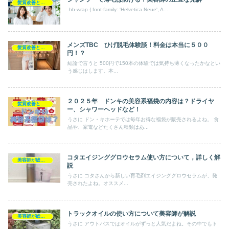
髪質改善とヘアの疑問
.hb-wrap { font-family: 'Helvetica Neue', A...
メンズTBC ひげ脱毛体験談！料金は本当に５００
髪質改善とヘアの疑問
円！？
結論で言うと 500円で150本の体験では気持ち薄くなったかなとい
う感じはします。本...
２０２５年 ドンキの美容系福袋の内容は？ドライヤ
髪質改善とヘアの疑問
ー、シャワーヘッドなど！
うさに ドン・キホーテでは毎年お得な福袋が販売されるよね。 食
品や、家電などたくさん種類はあ...
コタエイジンググロウセラム使い方について，詳しく解
美容師が総評ヘアケア製品
説
うさに コタさんから新しい育毛剤エイジンググロウセラムが、発
売されたよね。オススメ...
トラックオイルの使い方について美容師が解説
美容師が総評 アウトバス
うさに アウトバスではオイルがずっと人気だよね。その中でもト