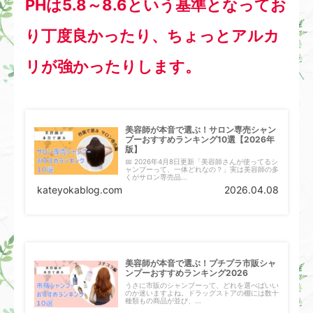
PHは5.8～8.6という基準となってお
り丁度良かったり、ちょっとアルカ
リが強かったりします。
美容師が本音で選ぶ！サロン専売シャン
プーおすすめランキング10選【2026年
版】
📅 2026年4月8日更新「美容師さんが使ってるシ
ャンプーって、一体どれなの？」実は美容師の多
くがサロン専売品...
kateyokablog.com
2026.04.08
美容師が本音で選ぶ！プチプラ市販シャ
ンプーおすすめランキング2026
うさに市販のシャンプーって、どれを選べばいい
のか迷いますよね。ドラッグストアの棚には数十
種類もの商品が並び、...