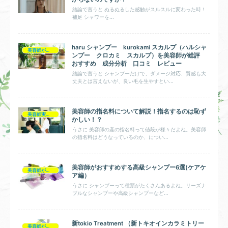
結論で言うと ぬるぬるした感触がスルスルに変わった時！
補足 シャワーを...
haru シャンプー kurokami スカルプ（ハルシャ
美容師が総評シャンプー
ンプー クロカミ スカルプ）を美容師が総評
おすすめ 成分分析 口コミ レビュー
結論で言うと シャンプーだけで、ダメージ対応、質感も大
丈夫とは言えないが、良い毛を生やすとい...
美容師の指名料について解説！指名するのは恥ず
美容師実践0円ヘアケア
かしい！？
うさに 美容師の産の指名料って値段が様々だよね。美容師
の指名料はどうなっているのか、につい...
美容師がおすすめする高級シャンプー6選(ケアケ
美容師が総評シャンプー
ア編）
うさに シャンプーって種類がたくさんあるよね。リーズナ
ブルなシャンプーや高級シャンプーなど...
新tokio Treatment （新トキオインカラミトリー
美容師が総評ヘアケア製品