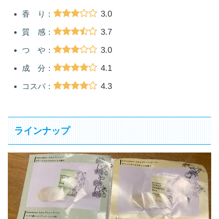
3.0
香 り：
3.7
質 感：
3.0
つ や：
4.1
成 分：
4.3
コスパ：
ラインナップ