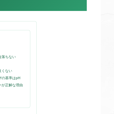
は落ちない
良くない
の基準はpH
ーが正解な理由