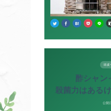
頭皮
酢シャン
殺菌力はある
公開日