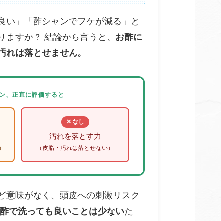
良い」「酢シャンでフケが減る」と
りますか？ 結論から言うと、
お酢に
汚れは落とせません。
シャン、正直に評価すると
✕ なし
汚れを落とす力
）
（皮脂・汚れは落とせない）
ど意味がなく、頭皮への刺激リスク
酢で洗っても良いことは少ない
た