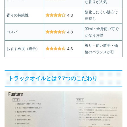
な香りが人気
酸化しにくい処方で
香りの持続性
4.3
長持ち
90ml・全身使い可で
コスパ
4.8
かなりお得
香り・使い勝手・価
おすすめ度（総合）
4.6
格のバランスが◎
トラックオイルとは？7つのこだわり