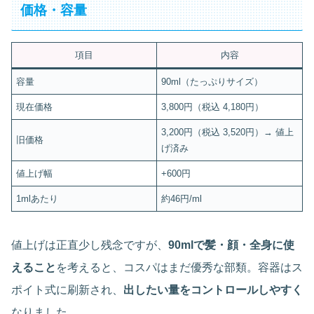
価格・容量
項目
内容
容量
90ml（たっぷりサイズ）
現在価格
3,800円（税込 4,180円）
3,200円（税込 3,520円）→ 値上
旧価格
げ済み
値上げ幅
+600円
1mlあたり
約46円/ml
値上げは正直少し残念ですが、
90mlで髪・顔・全身に使
えること
を考えると、コスパはまだ優秀な部類。容器はス
ポイト式に刷新され、
出したい量をコントロールしやすく
なりました。