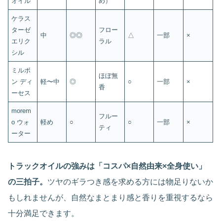
オイル
め）
ケラス
ターゼ
フロー
中
◎◎
△
一部
×
エリク
ラル
シル
ミルボ
ほぼ無
ン ディ
軽〜中
◎
○
一部
×
香
ーセス
morem
フルー
o ウォ
軽め
○
○
一部
×
ティ
ーター
トラックオイルの強みは「コスパ×自然由来×全身使い」
の三拍子。
ツヤのギラつき感を求める方には物足りないか
もしれませんが、自然なまとまり感と香りを重視するなら
十分満足できます。