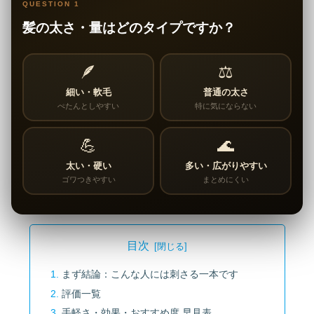
QUESTION 1
髪の太さ・量はどのタイプですか？
🪶
⚖️
細い・軟毛
普通の太さ
ぺたんとしやすい
特に気にならない
💪
🌊
太い・硬い
多い・広がりやすい
ゴワつきやすい
まとめにくい
目次
まず結論：こんな人には刺さる一本です
評価一覧
手軽さ・効果・おすすめ度 早見表