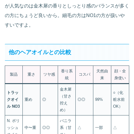
が人気なのは金木犀の香りとしっとり感のバランスが多く
の方にちょうど良いから。細毛の方はNO1の方が扱いや
すいですよ。
他のヘアオイルとの比較
香り系
天然由
顔・全
製品
重さ
ツヤ感
コスパ
統
来
身使い
金木犀
トラッ
○（化
（甘さ
クオイ
重め
◎
◎◎
99%
粧水前
控え
ル NO3
OK）
め）
N. ポリ
バニラ
ッシュ
中〜重
◎◎
系（甘
△
一部
△