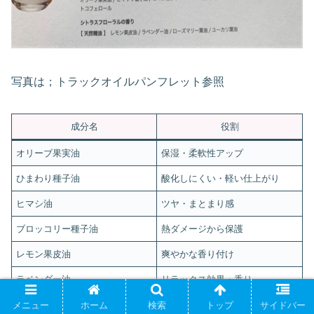
写真は；トラックオイルパンフレット参照
成分名
役割
オリーブ果実油
保湿・柔軟性アップ
ひまわり種子油
酸化しにくい・軽い仕上がり
ヒマシ油
ツヤ・まとまり感
ブロッコリー種子油
熱ダメージから保護
レモン果皮油
爽やかな香り付け
ラベンダー油
リラックス効果・香り
トコフェロール（ビタミンE）
酸化防止
メニュー
ホーム
検索
トップ
サイドバー