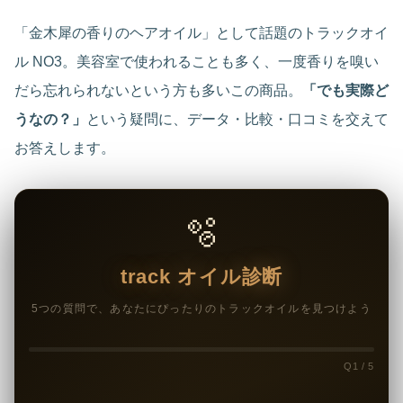
「金木犀の香りのヘアオイル」として話題のトラックオイ
ル NO3。美容室で使われることも多く、一度香りを嗅い
だら忘れられないという方も多いこの商品。
「でも実際ど
うなの？」
という疑問に、データ・比較・口コミを交えて
お答えします。
🫧
track オイル診断
5つの質問で、あなたにぴったりのトラックオイルを見つけよう
Q1 / 5