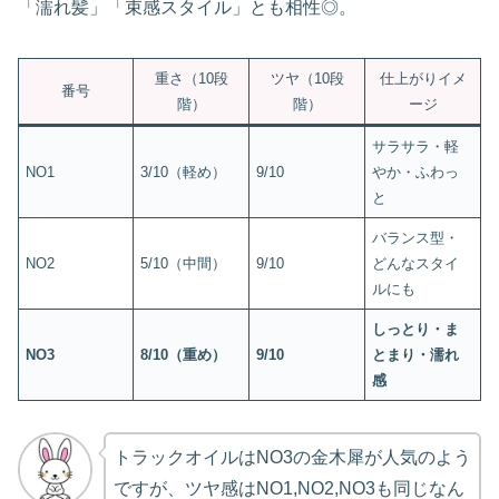
「濡れ髪」「束感スタイル」とも相性◎。
重さ（10段
ツヤ（10段
仕上がりイメ
番号
階）
階）
ージ
サラサラ・軽
NO1
3/10（軽め）
9/10
やか・ふわっ
と
バランス型・
NO2
5/10（中間）
9/10
どんなスタイ
ルにも
しっとり・ま
NO3
8/10（重め）
9/10
とまり・濡れ
感
トラックオイルはNO3の金木犀が人気のよう
ですが、ツヤ感はNO1,NO2,NO3も同じなん