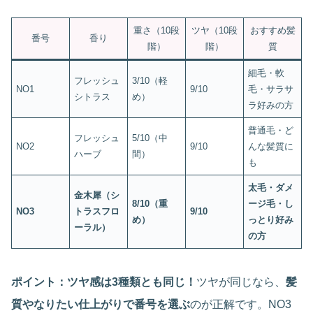
重さ（10段
ツヤ（10段
おすすめ髪
番号
香り
階）
階）
質
細毛・軟
フレッシュ
3/10（軽
NO1
9/10
毛・サラサ
シトラス
め）
ラ好みの方
普通毛・ど
フレッシュ
5/10（中
NO2
9/10
んな髪質に
ハーブ
間）
も
太毛・ダメ
金木犀（シ
8/10（重
ージ毛・し
NO3
トラスフロ
9/10
め）
っとり好み
ーラル）
の方
ポイント：ツヤ感は3種類とも同じ！
ツヤが同じなら、
髪
質やなりたい仕上がりで番号を選ぶ
のが正解です。NO3