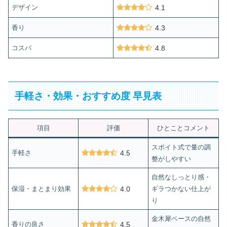
デザイン
4.1
香り
4.3
コスパ
4.8
手軽さ・効果・おすすめ度 早見表
項目
評価
ひとことコメント
スポイト式で量の調
手軽さ
4.5
整がしやすい
自然なしっとり感・
保湿・まとまり効果
4.0
ギラつかない仕上が
り
金木犀ベースの自然
香りの良さ
4.5