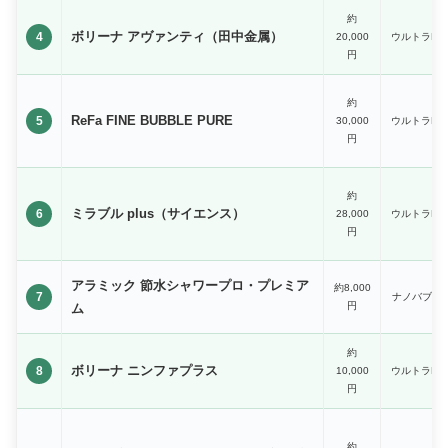
約
ボリーナ アヴァンティ（田中金属）
4
20,000
ウルトラFB
円
約
ReFa FINE BUBBLE PURE
5
30,000
ウルトラFB
円
約
ミラブル plus（サイエンス）
6
28,000
ウルトラFB
円
アラミック 節水シャワープロ・プレミア
約8,000
7
ナノバブル
円
ム
約
ボリーナ ニンファプラス
8
10,000
ウルトラFB
円
約