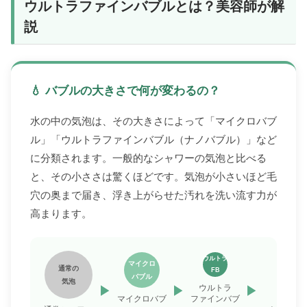
ウルトラファインバブルとは？美容師が解
説
💧 バブルの大きさで何が変わるの？
水の中の気泡は、その大きさによって「マイクロバブ
ル」「ウルトラファインバブル（ナノバブル）」など
に分類されます。一般的なシャワーの気泡と比べる
と、その小ささは驚くほどです。気泡が小さいほど毛
穴の奥まで届き、浮き上がらせた汚れを洗い流す力が
高まります。
ウルトラ
マイクロ
通常の
FB
バブル
気泡
▶
▶
▶
ウルトラ
UFB
マイクロバブ
ファインバブ