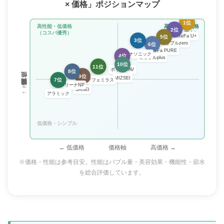
× 価格」ポジションマップ
1位
高性能・低価格
高性能・高価格
2位
（コスパ優秀）
（プレミアム）
ReFa U+
5位
3位
ミラブルzero
6位
ReFa PURE
パナソニック
4位
ミラブルplus
10位
11位
ボリーナAV
8位
9位
MIZSEI
7位
↑ 高性能（美容・洗浄・機能）／ 低性能 ↓
ナノフェミラス
ボリーナNP
SANEI
アラミック
低価格・シンプル
← 低価格 価格軸 高価格 →
※価格・性能は参考目安。性能はバブル量・美容効果・機能性・節水
を総合評価しています。