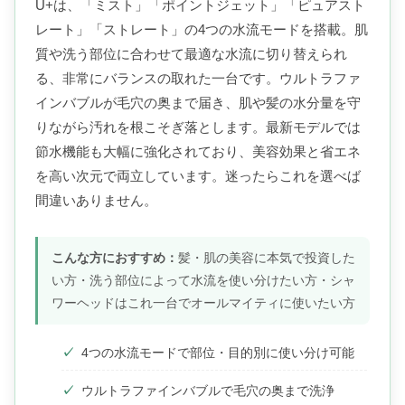
U+は、「ミスト」「ポイントジェット」「ピュアスト
レート」「ストレート」の4つの水流モードを搭載。肌
質や洗う部位に合わせて最適な水流に切り替えられ
る、非常にバランスの取れた一台です。ウルトラファ
インバブルが毛穴の奥まで届き、肌や髪の水分量を守
りながら汚れを根こそぎ落とします。最新モデルでは
節水機能も大幅に強化されており、美容効果と省エネ
を高い次元で両立しています。迷ったらこれを選べば
間違いありません。
こんな方におすすめ：
髪・肌の美容に本気で投資した
い方・洗う部位によって水流を使い分けたい方・シャ
ワーヘッドはこれ一台でオールマイティに使いたい方
4つの水流モードで部位・目的別に使い分け可能
ウルトラファインバブルで毛穴の奥まで洗浄