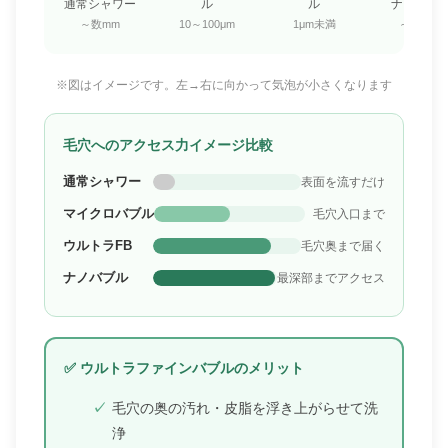
通常シャワー
ル
ル
ナノバブ
～数mm
10～100μm
1μm未満
～200nm
※図はイメージです。左→右に向かって気泡が小さくなります
毛穴へのアクセス力イメージ比較
通常シャワー
表面を流すだけ
マイクロバブル
毛穴入口まで
ウルトラFB
毛穴奥まで届く
ナノバブル
最深部までアクセス
✅ ウルトラファインバブルのメリット
毛穴の奥の汚れ・皮脂を浮き上がらせて洗
浄