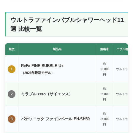
ウルトラファインバブルシャワーヘッド11
選 比較一覧
順位
製品名
価格帯
バブル種類
約
ReFa FINE BUBBLE U+
1
38,000
ウルトラFB
（2026年最新モデル）
円
約
ミラブル zero（サイエンス）
2
35,000
ウルトラFB
円
約
パナソニック ファインベール EH-SH50
3
25,000
ウルトラFB
円