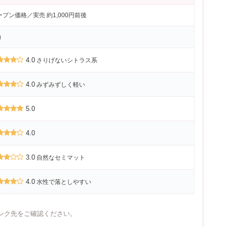
ープン価格／実売 約1,000円前後
g
4.0
さりげないシトラス系
4.0
みずみずしく軽い
5.0
4.0
3.0
自然なセミマット
4.0
水性で落としやすい
ンク先をご確認ください。