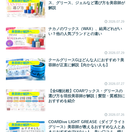
美容師が総評ヘアケア製品
ス、グリース、ジェルなど選び方を美容師が
解説
2026.07.29
ナカノのワックス（WAX）、結局どれがい
美容師が総評ヘアケア製品
い？他の人気ブランドとの違い
2026.07.29
クールグリースGはどんな人におすすめ？美
美容師が総評ヘアケア製品
容師が正直に解説【向かない人も】
2026.07.27
【全6種比較】COARワックス・グリースの
美容師が総評ヘアケア製品
選び方を現役美容師が解説｜髪型・質感別に
おすすめを紹介
2026.07.26
COARDive LIGHT GREASE（ダイブ ライト
美容師が総評ヘアケア製品
グリース）美容師が教えるおすすめな人とあ
まりおすすめではない人、良い口コミ、惜し