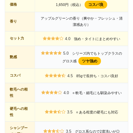
価格
コスパ良
1,650円（税込）
アップルグリーンの香り（爽やか・フレッシュ・清
香り
潔感あり）
セット力
4.0
強め・タイトにまとめやすい
5.0
シリーズ内でもトップクラスの
艶感
ツヤ強め
グロス感
コスパ
4.5
85gで長持ち・コスパ良好
軟毛への相
4.0
○ 軟毛・細毛にも馴染みやすい
性
硬毛への相
3.5
○ ある程度の硬毛にも対応
性
シャンプー
3.5
グロス系なので2度洗いが◎