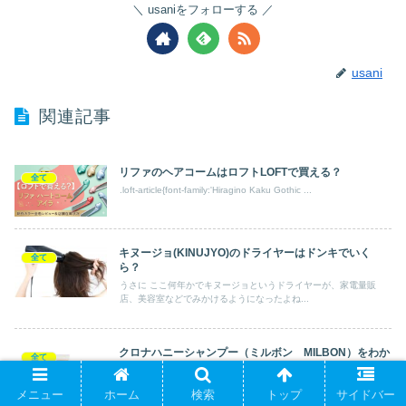
usaniをフォローする
usani
関連記事
リファのヘアコームはロフトLOFTで買える？
全て
.loft-article{font-family:'Hiragino Kaku Gothic ...
キヌージョ(KINUJYO)のドライヤーはドンキでいく
全て
ら？
うさに ここ何年かでキヌージョというドライヤーが、家電量販
店、美容室などでみかけるようになったよね...
クロナハニーシャンプー（ミルボン MILBON）をわか
全て
りやすく美容師が総評、解説&口コミ
こんにちわ。美容師歴20年以上のうさりです。 父、母、兄弟3人
メニュー
ホーム
検索
トップ
サイドバー
全員美容師の美容一家です。 ...