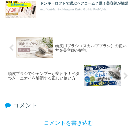
ドンキ・ロフトで選ぶヘアコーム７選！美容師が解説
美容師が総評ヘアケア製品
#cq{font-family:'Hiragino Kaku Gothic ProN','Hir...
頭皮用ブラシ（スカルプブラシ）の使い
方を美容師が解説
頭皮ブラシでシャンプーが変わる！ベタ
つき・ニオイを解消する正しい使い方
コメント
コメントを書き込む