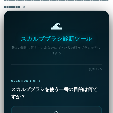
======= –>
🌊
スカルプブラシ診断ツール
5つの質問に答えて、あなたにぴったりの頭皮ブラシを見つ
けよう
質問 1 / 5
QUESTION 1 OF 5
スカルプブラシを使う一番の目的は何で
すか？