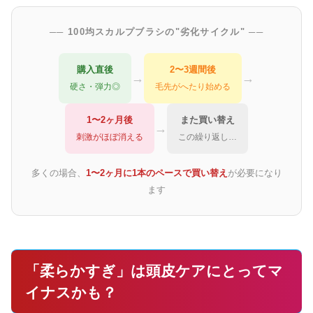
── 100均スカルプブラシの"劣化サイクル" ──
購入直後
2〜3週間後
→
→
硬さ・弾力◎
毛先がへたり始める
1〜2ヶ月後
また買い替え
→
刺激がほぼ消える
この繰り返し…
多くの場合、
1〜2ヶ月に1本のペースで買い替え
が必要になり
ます
「柔らかすぎ」は頭皮ケアにとってマ
イナスかも？