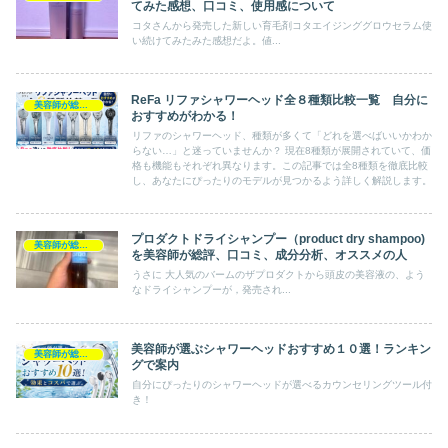
てみた感想、口コミ、使用感について
コタさんから発売した新しい育毛剤コタエイジンググロウセラム使
い続けてみたみた感想だよ。値...
ReFa リファシャワーヘッド全８種類比較一覧 自分に
美容師が総評ヘアケア製品
おすすめがわかる！
リファのシャワーヘッド、種類が多くて「どれを選べばいいかわか
らない…」と迷っていませんか？ 現在8種類が展開されていて、価
格も機能もそれぞれ異なります。この記事では全8種類を徹底比較
し、あなたにぴったりのモデルが見つかるよう詳しく解説します。
プロダクトドライシャンプー（product dry shampoo)
美容師が総評ヘアケア製品
を美容師が総評、口コミ、成分分析、オススメの人
うさに 大人気のバームのザプロダクトから頭皮の美容液の、よう
なドライシャンプーが，発売され...
美容師が選ぶシャワーヘッドおすすめ１０選！ランキン
美容師が総評ヘアケア製品
グで案内
自分にぴったりのシャワーヘッドが選べるカウンセリングツール付
き！