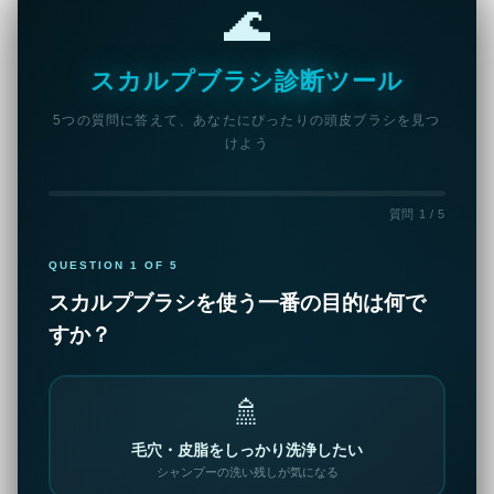
🌊
スカルプブラシ診断ツール
5つの質問に答えて、あなたにぴったりの頭皮ブラシを見つ
けよう
質問 1 / 5
QUESTION 1 OF 5
スカルプブラシを使う一番の目的は何で
すか？
🚿
毛穴・皮脂をしっかり洗浄したい
シャンプーの洗い残しが気になる