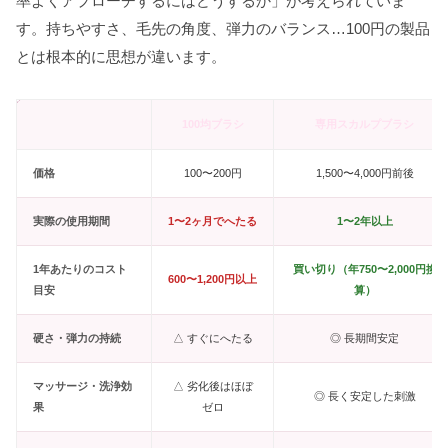
率よくアプローチするにはどうするか」が考えられていま
す。持ちやすさ、毛先の角度、弾力のバランス…100円の製品
とは根本的に思想が違います。
100均ブラシ
専用スカルプブラシ
価格
100〜200円
1,500〜4,000円前後
実際の使用期間
1〜2ヶ月でへたる
1〜2年以上
1年あたりのコスト
買い切り（年750〜2,000円換
600〜1,200円以上
目安
算）
硬さ・弾力の持続
△ すぐにへたる
◎ 長期間安定
マッサージ・洗浄効
△ 劣化後はほぼ
◎ 長く安定した刺激
果
ゼロ