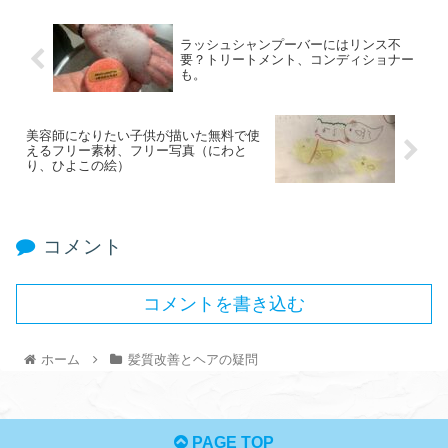
ラッシュシャンプーバーにはリンス不
要？トリートメント、コンディショナー
も。
美容師になりたい子供が描いた無料で使
えるフリー素材、フリー写真（にわと
り、ひよこの絵）
コメント
コメントを書き込む
ホーム
髪質改善とヘアの疑問
PAGE TOP