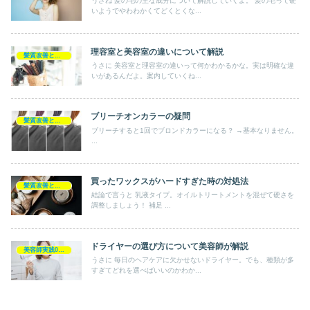
うさね 髪の毛の主な成分について解説していくよ。 髪の毛って硬
いようでやわわかくてどくとくな...
理容室と美容室の違いについて解説
髪質改善とヘアの疑問
うさに 美容室と理容室の違いって何かわかるかな。実は明確な違
いがあるんだよ。案内していくね...
ブリーチオンカラーの疑問
髪質改善とヘアの疑問
ブリーチすると1回でブロンドカラーになる？ →基本なりません。
...
買ったワックスがハードすぎた時の対処法
髪質改善とヘアの疑問
結論で言うと 乳液タイプ。オイルトリートメントを混ぜて硬さを
調整しましょう！ 補足 ...
ドライヤーの選び方について美容師が解説
美容師実践0円ヘアケア
うさに 毎日のヘアケアに欠かせないドライヤー。でも、種類が多
すぎてどれを選べばいいのかわか...