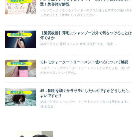
髪質改善とヘアの疑問
選！美容師が解説
パナソニックくるくるドライヤーのプロが使うおすすめの使い方を
まとめました！参考にしてみてください。
【髪質改善】薄毛にシャンプー以外で気をつけることは
髪質改善とヘアの疑問
何ですか
結論で言うと 睡眠 ストレス 食事 冷え性 です。 補足 ...
モレモウォータートリートメント使い方について解説
美容師実践0円ヘアケア
うさに モレモのウォータートリートメントが人気だよね。使い方
がわからないという声が...
45．剛毛を細くサラサラにしたいのですかどうしたら
髪質改善とヘアの疑問
よいですか？
結論で言うと シャンプー、トリートメントで多少は変わります。
補足 なる...