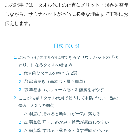
この記事では、タオル代用の正直なメリット・限界を整理
しながら、サウナハットが本当に必要な理由まで丁寧にお
伝えします。
目次
ぶっちゃけタオルで代用できる？サウナハットの「代
わり」になるタオルの巻き方
代表的なタオルの巻き方 2選
① 忍者巻き（基本形・最も簡単）
② 羊巻き（ボリューム感・断熱層を増やす）
ここが限界！タオル代用でどうしても防げない「熱の
侵入」と3つの弱点
⚠️ 弱点① 濡れると断熱力が一気に落ちる
⚠️ 弱点② 耳・こめかみ・首元が露出しやすい
⚠️ 弱点③ ずれる・落ちる・直す手間がかかる