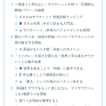
一度使うと戻れない！サウナハットが持つ「圧倒的な
断熱パワー」の秘密
タオルvsサウナハット 性能比較マッピング
🪣 タオル代用（今すぐ試せる入門法）
🧢 サウナハット（本来のパフォーマンスを発揮）
髪のパサつき・頭皮の乾燥バイバイ！サウナハットが
男の髪を守る理由
🔬 高温がもたらす髪・頭皮へのダメージ
「ととのい」の深さが変わる！視界と耳を遮るサウナ
ハットの集中効果
👁️ 視界を絞ることで「内側」に集中できる
👂 耳を覆うことで環境音が和らぐ
🧘 「被る」という行為がルーティン化する
【結論】サウナをもっと楽しむなら、マイサウナハッ
トを1個買うべき理由
買うべき理由を整理すると