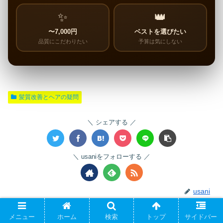
✨
👑
〜7,000円
ベストを選びたい
品質にこだわりたい
予算は気にしない
髪質改善とヘアの疑問
シェアする
usaniをフォローする
usani
関連記事
メニュー
ホーム
検索
トップ
サイドバー