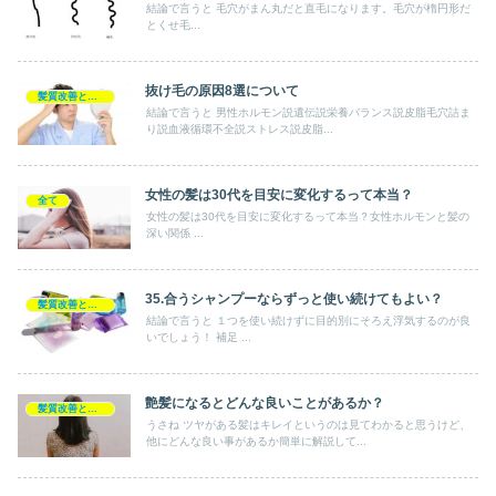
結論で言うと 毛穴がまん丸だと直毛になります。毛穴が楕円形だ
とくせ毛...
抜け毛の原因8選について
髪質改善とヘアの疑問
結論で言うと 男性ホルモン説遺伝説栄養バランス説皮脂毛穴詰ま
り説血液循環不全説ストレス説皮脂...
女性の髪は30代を目安に変化するって本当？
全て
女性の髪は30代を目安に変化するって本当？女性ホルモンと髪の
深い関係 ...
35.合うシャンプーならずっと使い続けてもよい？
髪質改善とヘアの疑問
結論で言うと １つを使い続けずに目的別にそろえ浮気するのが良
いでしょう！ 補足 ...
艶髪になるとどんな良いことがあるか？
髪質改善とヘアの疑問
うさね ツヤがある髪はキレイというのは見てわかると思うけど、
他にどんな良い事があるか簡単に解説して...