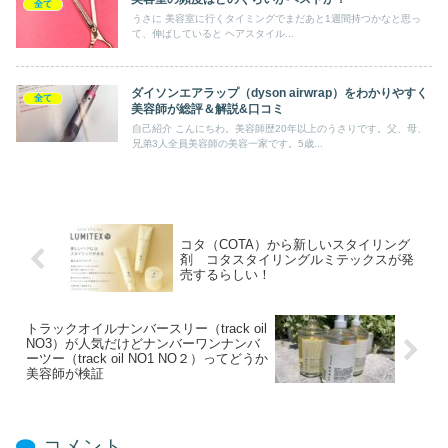
全て
うさに 美容室に行くタイミングでまだあと1週間持つかなと思っ
て、伸ばしていると ヘアスタイル...
ダイソンエアラップ（dyson airwrap）をわかりやすく
全て
美容師が総評＆解説&口コミ
自己紹介 こんにちわ。美容師歴20年以上のうさりです。父、母、
兄弟3人全員美容師の美容一家です。5歳...
コタ（COTA）から新しいスタイリング
剤 コタスタイリングルミテックスが発
売するらしい！
トラックオイルナンバースリー（track oil
NO3）が人気だけどナンバーワンナンバ
ーツー（track oil NO1 NO２）ってどうか
美容師が検証
コメント