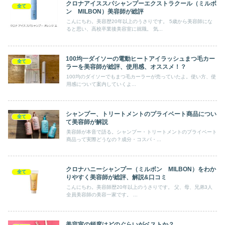
クロナアイススパシャンプーエクストラクール（ミルボ
全て
ン MILBON）美容師が総評
こんにちわ。美容歴20年以上のうさりです。 5歳から美容師にな
ると思い、高校卒業後美容室に就職。 気...
100均一ダイソーの電動ヒートアイラッシュまつ毛カー
全て
ラーを美容師が総評、使用感、オススメ！？
100均のダイソーでもまつ毛カーラーが売っていたよ。使い方、使
用感について案内していくよ...
シャンプー、トリートメントのプライベート商品につい
全て
て美容師が解説
美容師が本音で語る。シャンプー・トリートメントのプライベート
商品って実際どうなの？成分・コスパ・...
クロナハニーシャンプー（ミルボン MILBON）をわか
全て
りやすく美容師が総評、解説&口コミ
こんにちわ。美容師歴20年以上のうさりです。 父、母、兄弟3人
全員美容師の美容一家です。 ...
美容室の頻度はどのぐらいがベストか？