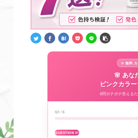
✨ 無料 
🌸 あ
ピンクカラー
6問ポチポチ答える
Q1 / 6
QUESTION 01