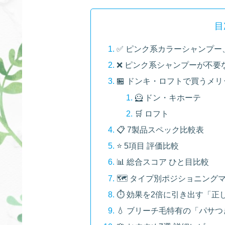
目
✅ ピンク系カラーシャンプ
❌ ピンク系シャンプーが不要
🏪 ドンキ・ロフトで買うメ
🦸 ドン・キホーテ
🛒 ロフト
📋 7製品スペック比較表
⭐ 5項目 評価比較
📊 総合スコア ひと目比較
🗺️ タイプ別ポジショニング
⏱️ 効果を2倍に引き出す「
💧 ブリーチ毛特有の「パサ