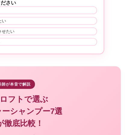
ください
たい
させたい
る
容師が本音で解説
ロフトで選ぶ
ラーシャンプー7選
が徹底比較！