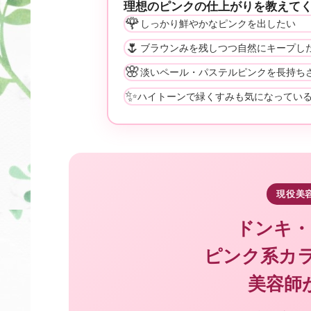
理想のピンクの仕上がりを教えて
🌹
しっかり鮮やかなピンクを出したい
🌷
ブラウンみを残しつつ自然にキープし
🌸
淡いペール・パステルピンクを長持ち
✨
ハイトーンで緑くすみも気になってい
現役美
ドンキ・
ピンク系カ
美容師