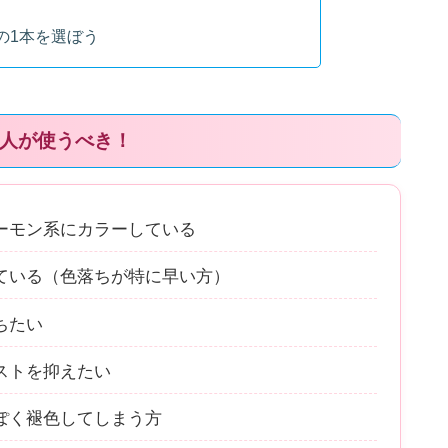
の1本を選ぼう
な人が使うべき！
ーモン系にカラーしている
ている（色落ちが特に早い方）
ちたい
ストを抑えたい
ぽく褪色してしまう方