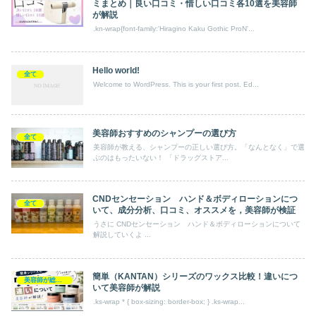
ミまとめ｜良い口コミ・惜しい口コミ各10選を美容師
が解説
.kn-wrap{font-family:'Hiragino Kaku Gothic ProN'...
Hello world!
全て
Welcome to WordPress. This is your first post. Ed...
美容師おすすめのシャンプーの選び方
全て
美容師が教える、シャンプーの正しい選び方。「なんとなく」で選
ぶのはもったいない！ 「ドラッグストア...
CNDセンセーション ハンド＆ボディローションにつ
全て
いて、成分分析、口コミ、オススメを，美容師が検証
うさに CNDセンセーション ハンド＆ボディローションについて
解説していくよ ...
簡単（KANTAN）シリーズのワックス比較！違いにつ
美容師が総評ヘアケア製品
いて美容師が解説
.ks-wrap * { box-sizing: border-box; } .ks-wrap...