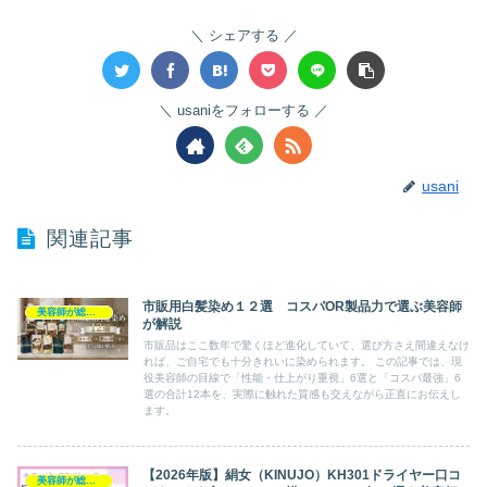
シェアする
usaniをフォローする
usani
関連記事
市販用白髪染め１２選 コスパOR製品力で選ぶ美容師
美容師が総評ヘアケア製品
が解説
市販品はここ数年で驚くほど進化していて、選び方さえ間違えなけ
れば、ご自宅でも十分きれいに染められます。 この記事では、現
役美容師の目線で「性能・仕上がり重視」6選と「コスパ最強」6
選の合計12本を、実際に触れた質感も交えながら正直にお伝えし
ます。
【2026年版】絹女（KINUJO）KH301ドライヤー口コ
美容師が総評ヘアケア製品