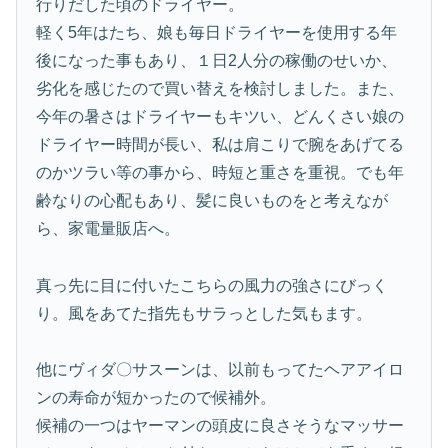
行りだした頃のドライヤー。
軽く5年はたち、娘も毎日ドライヤーを使用する年
後になった事もあり、１日2人分の稼働のせいか、
劣化を感じたので買い替えを検討しました。また、
今年の暑さはドライヤーもキツい、どんくさい娘の
ドライヤー時間が長い、私は肩こりで腕をあげてる
のかツラい等の事から、時短と重さを重視。でも年
齢なりの心配もあり、髪に良いものをと考えなが
ら、家電量販店へ。
真っ先に目に付いたこちらの風力の強さにびっく
り。風をあてた指先もサラっとした気もます。
他にヴィダ〇サスーンは、以前もってたヘアアイロ
ンの寿命が短かったので候補外。
候補の一つはヤーマンの頭皮に良さそうなマッサー