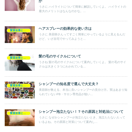
か
うさに ハイライトについて簡単に解説していくよ。 ハイライトの
最大のメリットはなんなのかな。...
ヘアスプレーの効果的な使い方は
髪質改善とヘアの疑問
うさに 美容師さんってすごく簡単にやっているように見えるんだ
けど、いざ自宅でやってみようと...
髪の毛のサイクルについて
髪質改善とヘアの疑問
うさね 髪の毛のサイクルについて案内していくよ。 髪の毛のサイ
クルは大きく３つにわかれている...
シャンプーの知名度で選んで大丈夫？
髪質改善とヘアの疑問
美容師が教える、本当に良いシャンプーの見分け方。実はあまり知
られていないPB・サロン専売品が狙い...
シャンプー泡立たない！？その原因と対処法について
髪質改善とヘアの疑問
うさに なぜかシャンプーが泡立たないとき、泡立たたない人って
いるよね。その原因と対策について案内し...