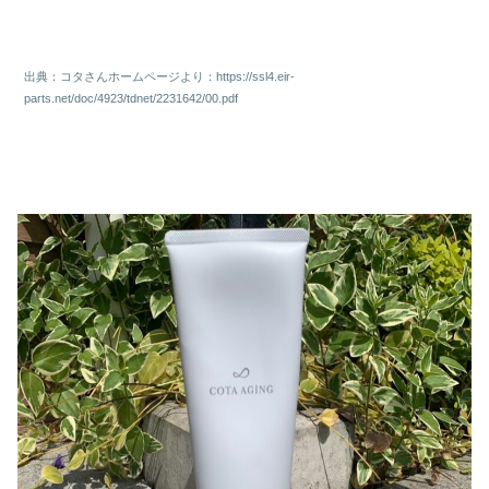
出典：コタさんホームページより：https://ssl4.eir-
parts.net/doc/4923/tdnet/2231642/00.pdf