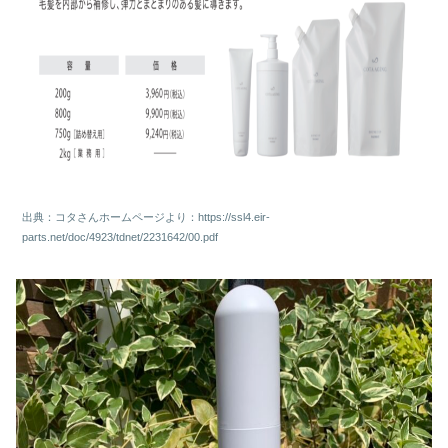
出典：コタさんホームページより：https://ssl4.eir-
parts.net/doc/4923/tdnet/2231642/00.pdf