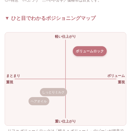
◎=得意 ○=ふつう △=やや苦手／価格帯は目安です。
▼ ひと目でわかるポジショニングマップ
軽い仕上がり
ボリュームロック
まとまり
ボリューム
重視
重視
しっとりミルク
ヘアオイル
重い仕上がり
リファ ボリュームロックは「軽さ × ボリューム」のゾーンが得意で