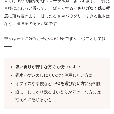
香りは
上品で軽やかなフローラル系
。きつすぎず、つけた
直後にふわっと香って、しばらくすると
さりげなく残る程
度
に落ち着きます。甘ったるさやパウダリーすぎる重さは
なく、清潔感のある印象です。
香りは完全に好みが分かれる部分ですが、傾向としては
——
強い香りが苦手な方
でも使いやすい
香水と
ケンカしにくい
ので併用したい方に
オフィスや学校など
TPOを選びたい方
に好相性
逆に「しっかり残る甘い香りが好き」な方には
控えめに感じるかも