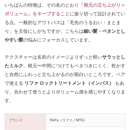
いちばんの特徴は、その名のとおり
「根元の立ち上がり＝
ボリューム」をキープすること
に振り切って設計されてい
る点。一般的なアウトバスは「毛先のうるおい・まとま
り」を主役にしがちですが、こちらは
細い髪・ペタンとし
やすい髪
の悩みにフォーカスしています。
テクスチャーは名前のイメージよりずっと軽い
サラッとし
たミルク
。根元〜中間につけてもベタつきにくく、乾かす
と自然にふわっと立ち上がるのが面白いところです。ペア
で使える
リファ ロックトリートメント（インバス）
もあ
り、合わせて使うとよりボリューム感を感じやすくなりま
す。
ブランド
ReFa（リファ／MTG）