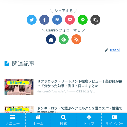
シェアする
usaniをフォローする
usani
関連記事
リファロックトリートメント徹底レビュー｜美容師が使
美容師が総評 アウトバス
って分かった効果・香り・口コミまとめ
(function(){ 'use strict'; /* ─── CSSを1回だ...
ドンキ・ロフトで選ぶヘアミルク１２選コスパ・性能で
美容師が総評 アウトバス
美容師が選ぶ
実際に手に取って毛束・自分の髪・スタッフの髪で試した感触をベ
ースに、ドンキ・ロフトで手に入るヘアミルク12本を「コスパ重
メニュー
ホーム
検索
トップ
サイドバー
視6本」「性能重視6本」に分けて解説します。