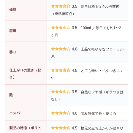
3.5
参考価格 約2,400円前後
価格
（※執筆時点）
3.5
100mL／毎日でも約1〜2
容量
ヶ月
4.0
上品で軽やかなフローラル
香り
系
仕上がりの重さ（軽
4.5
とても軽い・ベタつきにく
さ）
い
3.5
自然なツヤ感（ギラつきは
艶
なし）
コスパ
4.0
悩み特化で長く使える
製品の特徴（ボリュ
4.5
根元の立ち上がりが続きや