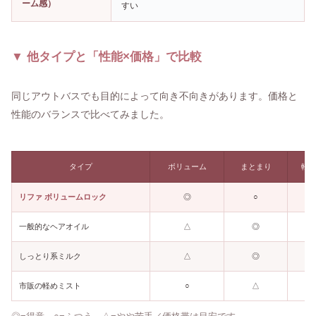
ーム感）
すい
▼ 他タイプと「性能×価格」で比較
同じアウトバスでも目的によって向き不向きがあります。価格と
性能のバランスで比べてみました。
タイプ
ボリューム
まとまり
軽
リファ ボリュームロック
◎
○
◎
一般的なヘアオイル
△
◎
△
しっとり系ミルク
△
◎
○
市販の軽めミスト
○
△
◎