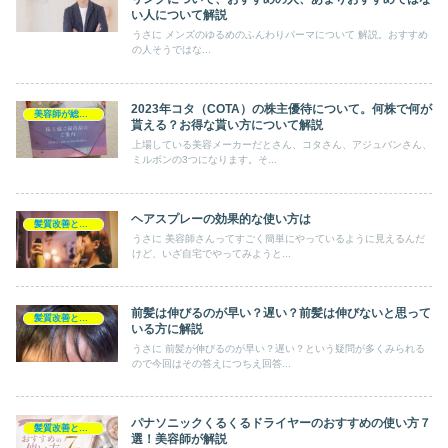
い人について解説
うさに メンズのゆるめのふんわりパーマについて 解説。おすすめ
の人そうではな...
2023年コタ（COTA）の株主優待について。何株で何が
美容師が総評ヘアケア製品
貰える？お得な貰い方について解説
上場している美容メーカーだとさん、コタさん、アジュバンさん、
ミルボンの3つになります。そ...
ヘアスプレーの効果的な使い方は
髪質改善とヘアの疑問
うさに 美容師さんってすごく簡単にやっているように見えるんだ
けど、いざ自宅でやってみようと...
前髪は伸びるのが早い？遅い？前髪は伸びないと思って
髪質改善とヘアの疑問
いる方に解説
うさに 前髪が伸びるのが早い？遅い？という疑問が多くみられる
ので今回はその答えにつちえ回答...
パナソニックくるくるドライヤーのおすすめの使い方７
髪質改善とヘアの疑問
選！美容師が解説