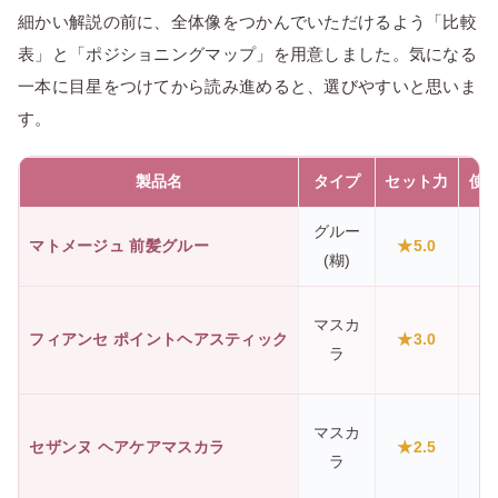
細かい解説の前に、全体像をつかんでいただけるよう「比較
表」と「ポジショニングマップ」を用意しました。気になる
一本に目星をつけてから読み進めると、選びやすいと思いま
す。
製品名
タイプ
セット力
使
グルー
マトメージュ 前髪グルー
★5.0
(糊)
マスカ
フィアンセ ポイントヘアスティック
★3.0
ラ
マスカ
セザンヌ ヘアケアマスカラ
★2.5
ラ