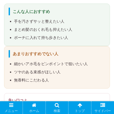
こんな人におすすめ
手を汚さずサッと整えたい人
まとめ髪のおくれ毛も抑えたい人
ポーチに入れて持ち歩きたい人
あまりおすすめでない人
細かいアホ毛をピンポイントで狙いたい人
ツヤのある束感がほしい人
無香料にこだわる人
良い口コミ
メニュー
ホーム
検索
トップ
サイドバー
なでるだけでおくれ毛がピタッ。1本あると安心です。