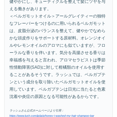
健やかにし、キューティクルを整えて髪にツヤを与
える働きがあります。
＜ベルガモットオイル＞アールグレイティーの独特
なフレーバーをつけるのに用いられるベルガモット
は、皮脂分泌のバランスを整えて、健やかでなめら
かな頭皮作りをサポートする原材料。オレンジオイ
ルやレモンオイルのアロマにも似ていますが、フロ
ーラルな香りを伴います。気分を高揚させる香りは
幸福感を与えると言われ、アロマセラピストは季節
性情動障害(SAD)に対して柑橘類のオイルを使用す
ることがあるそうです。ラッシュでは、ベルガプテ
ンという成分を取り除いたベルガモットオイルを使
用しています。ベルガプテンは日光に当たると色素
沈着や炎症の原因となる可能性があるからです。
ラッシュさん公式ホームページより引用：
https://www.lush.com/jp/ja/p/honey-i-washed-my-hair-shampoo-bar