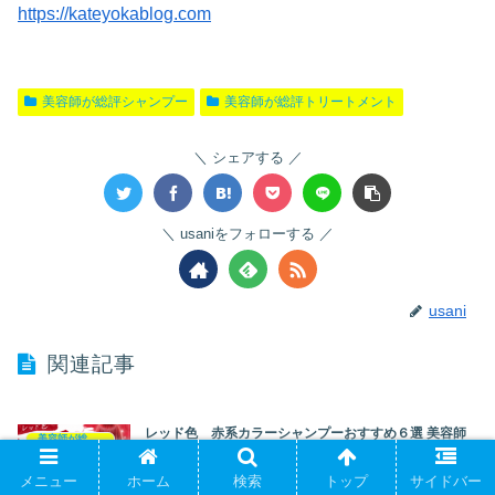
https://kateyokablog.com
美容師が総評シャンプー
美容師が総評トリートメント
シェアする
usaniをフォローする
usani
関連記事
レッド色 赤系カラーシャンプーおすすめ６選 美容師
美容師が総評シャンプー
が解説！
#rsq-outer{font-family:'Noto Sans JP','Hiragino...
メニュー
ホーム
検索
トップ
サイドバー