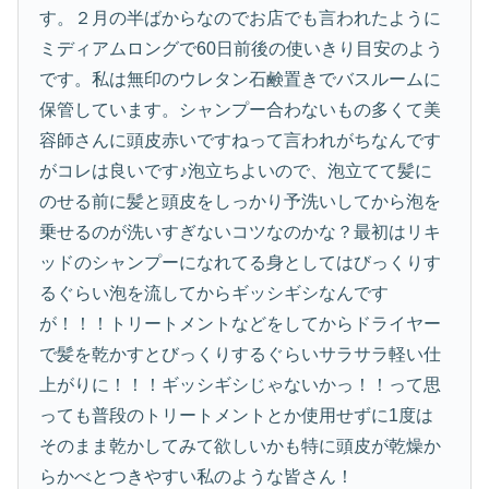
す。２月の半ばからなのでお店でも言われたように
ミディアムロングで60日前後の使いきり目安のよう
です。私は無印のウレタン石鹸置きでバスルームに
保管しています。シャンプー合わないもの多くて美
容師さんに頭皮赤いですねって言われがちなんです
がコレは良いです♪泡立ちよいので、泡立てて髪に
のせる前に髪と頭皮をしっかり予洗いしてから泡を
乗せるのが洗いすぎないコツなのかな？最初はリキ
ッドのシャンプーになれてる身としてはびっくりす
るぐらい泡を流してからギッシギシなんです
が！！！トリートメントなどをしてからドライヤー
で髪を乾かすとびっくりするぐらいサラサラ軽い仕
上がりに！！！ギッシギシじゃないかっ！！って思
っても普段のトリートメントとか使用せずに1度は
そのまま乾かしてみて欲しいかも特に頭皮が乾燥か
らかべとつきやすい私のような皆さん！