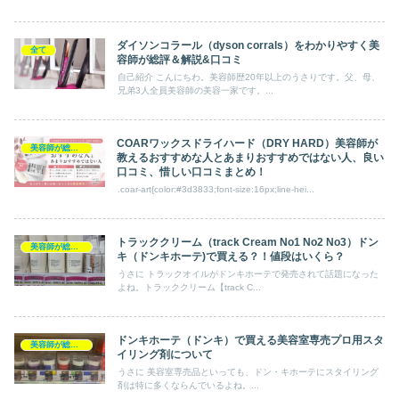
ダイソンコラール（dyson corrals）をわかりやすく美
全て
容師が総評＆解説&口コミ
自己紹介 こんにちわ。美容師歴20年以上のうさりです。父、母、
兄弟3人全員美容師の美容一家です。...
COARワックスドライハード（DRY HARD）美容師が
美容師が総評ヘアケア製品
教えるおすすめな人とあまりおすすめではない人、良い
口コミ、惜しい口コミまとめ！
.coar-art{color:#3d3833;font-size:16px;line-hei...
トラッククリーム（track Cream No1 No2 No3）ドン
美容師が総評ヘアケア製品
キ（ドンキホーテ)で買える？！値段はいくら？
うさに トラックオイルがドンキホーテで発売されて話題になった
よね。トラッククリーム【track C...
ドンキホーテ（ドンキ）で買える美容室専売プロ用スタ
美容師が総評ヘアケア製品
イリング剤について
うさに 美容室専売品といっても、ドン・キホーテにスタイリング
剤は特に多くならんでいるよね。...