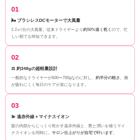
01
🌬️ ブラシレスDCモーターで大風量
2.2㎥/分の大風量。従来ドライヤーより
約50%速く乾く
ので、忙
しい朝でも時短できます。
02
⚖️ 約348gの超軽量設計
一般的なドライヤーが600〜700gなのに対し、
約半分の軽さ
。腕
が疲れにくく毎日のケアが楽になります。
03
💫 遠赤外線＋マイナスイオン
髪の内部からじっくり乾かす遠赤外線と、艶と潤いを補うマイ
ナスイオンを同時に。
サロン仕上がりが自宅で叶います
。