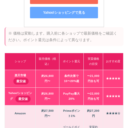
Yahoo!ショッピングで見る
※ 価格は変動します。購入前に各ショップで最新価格をご確認く
ださい。ポイント還元は条件によって異なります。
販売価格（税
実質価格
ショップ
ポイント還元
おすすめ度
込）
の目安
楽天市場
約26,800
条件次第で
〜21,000
★★★★★
最安値
円〜
10〜20%超
円台も可
Yahoo!ショッピン
約26,800
PayPay最大
〜22,000
★★★★★
最安値
円〜
20%
円台も可
グ
約27,500
Primeポイン
約27,200
Amazon
★★★★☆
円〜
ト1%
円
ゴールドポイ
実質約