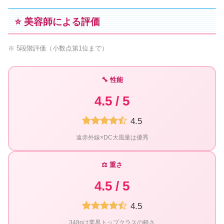
⭐ 美容師による評価
※ 5段階評価（小数点第1位まで）
🔧 性能
4.5 / 5
4.5
遠赤外線×DC大風量は優秀
⚖️ 重さ
4.5 / 5
4.5
348gは業界トップクラスの軽さ