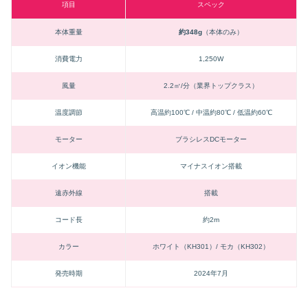
項目
スペック
本体重量
約348g
（本体のみ）
消費電力
1,250W
風量
2.2㎥/分（業界トップクラス）
温度調節
高温約100℃ / 中温約80℃ / 低温約60℃
モーター
ブラシレスDCモーター
イオン機能
マイナスイオン搭載
遠赤外線
搭載
コード長
約2m
カラー
ホワイト（KH301）/ モカ（KH302）
発売時期
2024年7月