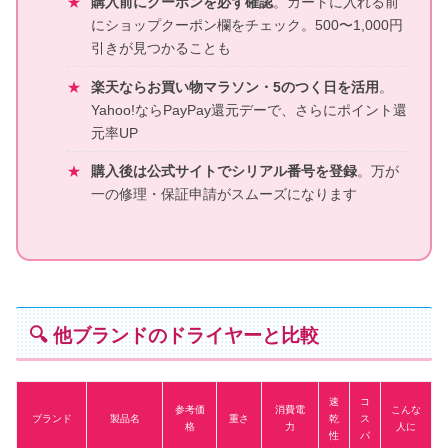
購入前にクーポンを必ず確認
。カートに入れる前
にショップクーポン欄をチェック。500〜1,000円
引きが見つかることも
楽天ならお買い物マラソン・5のつく日を活用
。
Yahoo!ならPayPay還元デーで、さらにポイント還
元率UP
購入後は公式サイトでシリアル番号を登録
。万が
一の修理・保証申請がスムーズになります
🔍 他ブランドのドライヤーと比較
速
コ
参考価
消費電
こんな
ブランド
製品名
重さ
乾
ス
格
力
人に
性
パ