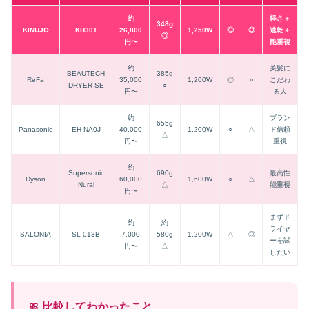
約
軽さ＋
348g
KINUJO
KH301
26,800
1,250W
◎
◎
速乾＋
◎
円〜
艶重視
約
美髪に
BEAUTECH
385g
ReFa
35,000
1,200W
◎
○
こだわ
DRYER SE
○
円〜
る人
約
ブラン
655g
Panasonic
EH-NA0J
40,000
1,200W
○
△
ド信頼
△
円〜
重視
約
Supersonic
690g
最高性
Dyson
60,000
1,600W
○
△
Nural
△
能重視
円〜
まずド
約
約
ライヤ
SALONIA
SL-013B
7,000
580g
1,200W
△
◎
ーを試
円〜
△
したい
🎀 比較してわかったこと