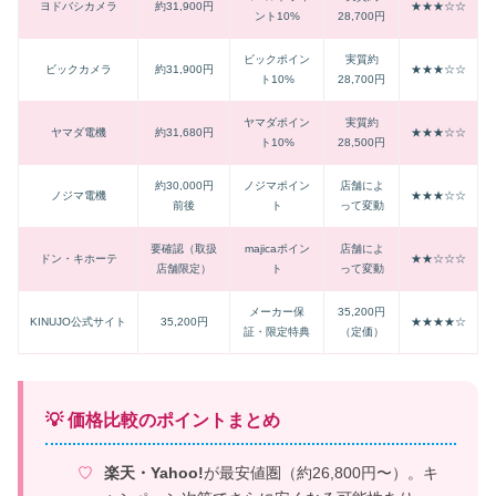
ヨドバシカメラ
約31,900円
★★★☆☆
ント10%
28,700円
ビックポイン
実質約
ビックカメラ
約31,900円
★★★☆☆
ト10%
28,700円
ヤマダポイン
実質約
ヤマダ電機
約31,680円
★★★☆☆
ト10%
28,500円
約30,000円
ノジマポイン
店舗によ
ノジマ電機
★★★☆☆
前後
ト
って変動
要確認（取扱
majicaポイン
店舗によ
ドン・キホーテ
★★☆☆☆
店舗限定）
ト
って変動
メーカー保
35,200円
KINUJO公式サイト
35,200円
★★★★☆
証・限定特典
（定価）
💡 価格比較のポイントまとめ
楽天・Yahoo!
が最安値圏（約26,800円〜）。キ