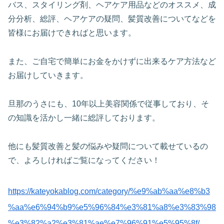
バス、スタイリング剤、ヘアケア用品などのオススメ、成
分分析、総評、ヘアケアの疑問、髪質改善についてなどを
皆様にお届けできればと思います。
また、ご自宅で簡単にお金をかけずに出来るケア方法など
お届けしていきます。
旦那のうさにも、10年以上美容関係で従事しており、そ
の知識を活かし一緒に総評しております。
他にも髪質改善と髪の悩みや疑問について載せているの
で、よろしければご覧になってください！
https://kateyokablog.com/category/%e9%ab%aa%e8%b3
%aa%e6%94%b9%e5%96%84%e3%81%a8%e3%83%98
%e3%82%a2%e3%81%ae%e7%96%91%e5%95%8f/