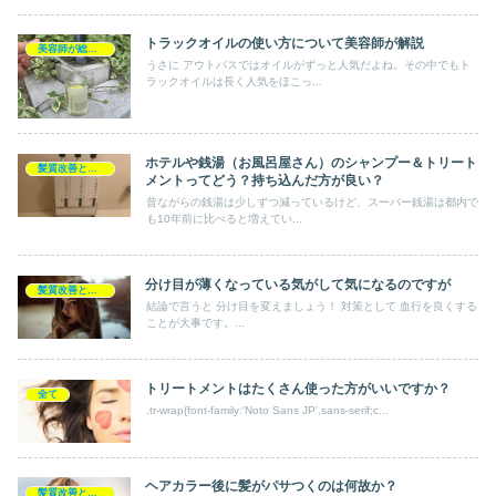
トラックオイルの使い方について美容師が解説
美容師が総評 アウトバス
うさに アウトバスではオイルがずっと人気だよね。その中でもト
ラックオイルは長く人気をほこっ...
ホテルや銭湯（お風呂屋さん）のシャンプー＆トリート
髪質改善とヘアの疑問
メントってどう？持ち込んだ方が良い？
昔ながらの銭湯は少しずつ減っているけど、スーパー銭湯は都内で
も10年前に比べると増えてい...
分け目が薄くなっている気がして気になるのですが
髪質改善とヘアの疑問
結論で言うと 分け目を変えましょう！ 対策として 血行を良くする
ことが大事です。...
トリートメントはたくさん使った方がいいですか？
全て
.tr-wrap{font-family:'Noto Sans JP',sans-serif;c...
ヘアカラー後に髪がパサつくのは何故か？
髪質改善とヘアの疑問