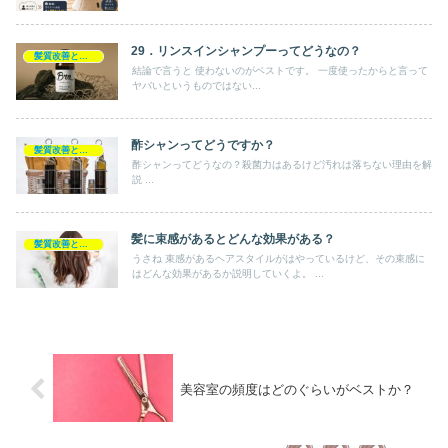
29．リンスインシャンプーってどうなの？
髪質改善とヘアの疑問
結論で言うと 使わないのがベストです。 一度使ったからと言って
ヤバいというものではない...
酢シャンってどうですか？
髪質改善とヘアの疑問
酢シャンってどうなの？殺菌力はあるけど汚れは落ちない理由を解
説 ...
髪に束感があるとどんな効果がある？
髪質改善とヘアの疑問
うさね 束感があるヘアスタイルがはやっているけど、その束感に
はどんな効果があるか説明していくよ。 ...
美容室の頻度はどのぐらいがベストか？