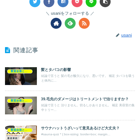
usaniをフォローする
usani
関連記事
髪とタバコの影響
髪質改善とヘアの疑問
結論で言うと 髪の毛が酸欠になり、悪いです。 補足 タバコを吸う
と体内に...
39.毛先のダメージはトリートメントで治りますか？
髪質改善とヘアの疑問
結論で言うと 治りません。切るしかありません。 補足 美容室の集
中トリー...
サウナハットうざいって意見あるけど大丈夫？
髪質改善とヘアの疑問
#sauna-quiz * { box-sizing: border-box; margin...