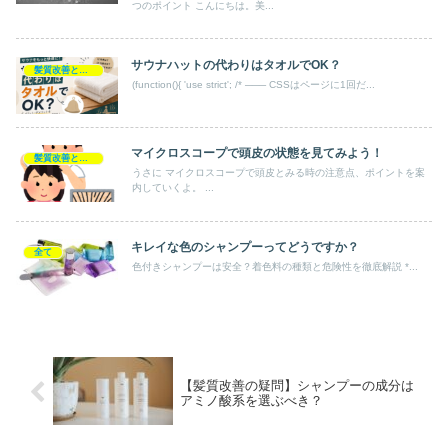
つのポイント こんにちは。美...
サウナハットの代わりはタオルでOK？
髪質改善とヘアの疑問
(function(){ 'use strict'; /* ─── CSSはページに1回だ...
マイクロスコープで頭皮の状態を見てみよう！
髪質改善とヘアの疑問
うさに マイクロスコープで頭皮とみる時の注意点、ポイントを案
内していくよ。 ...
キレイな色のシャンプーってどうですか？
全て
色付きシャンプーは安全？着色料の種類と危険性を徹底解説 *...
【髪質改善の疑問】シャンプーの成分は
アミノ酸系を選ぶべき？