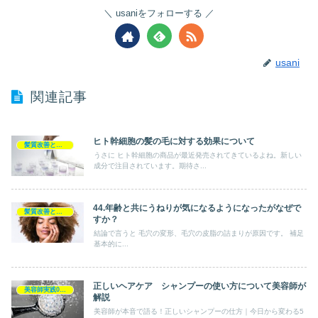
usaniをフォローする
usani
関連記事
ヒト幹細胞の髪の毛に対する効果について
髪質改善とヘアの疑問
うさに ヒト幹細胞の商品が最近発売されてきているよね。新しい
成分で注目されています。期待さ...
44.年齢と共にうねりが気になるようになったがなぜで
髪質改善とヘアの疑問
すか？
結論で言うと 毛穴の変形、毛穴の皮脂の詰まりが原因です。 補足
基本的に...
正しいヘアケア シャンプーの使い方について美容師が
美容師実践0円ヘアケア
解説
美容師が本音で語る！正しいシャンプーの仕方｜今日から変わる5