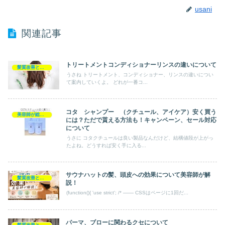
usani
関連記事
トリートメントコンディショナーリンスの違いについて
髪質改善とヘアの疑問
うさね トリートメント、コンディショナー、リンスの違いについ
て案内していくよ。 どれが一番コ...
コタ シャンプー （クチュール、アイケア）安く買う
美容師が総評シャンプー
には？ただで貰える方法も！キャンペーン、セール対応
について
うさに コタクチュールは良い製品なんだけど、結構値段が上がっ
たよね。どうすれば安く手に入る...
サウナハットの髪、頭皮への効果について美容師が解
髪質改善とヘアの疑問
説！
(function(){ 'use strict'; /* ─── CSSはページに1回だ...
パーマ、ブローに関わるクセについて