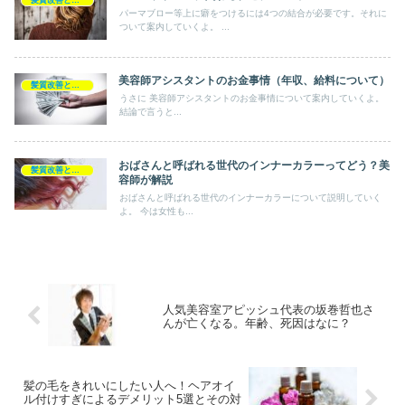
髪質改善とヘアの疑問
パーマブロー等上に癖をつけるには4つの結合が必要です。それに
ついて案内していくよ。 ...
美容師アシスタントのお金事情（年収、給料について）
髪質改善とヘアの疑問
うさに 美容師アシスタントのお金事情について案内していくよ。
結論で言うと...
おばさんと呼ばれる世代のインナーカラーってどう？美
髪質改善とヘアの疑問
容師が解説
おばさんと呼ばれる世代のインナーカラーについて説明していく
よ。 今は女性も...
人気美容室アピッシュ代表の坂巻哲也さ
んが亡くなる。年齢、死因はなに？
髪の毛をきれいにしたい人へ！ヘアオイ
ル付けすぎによるデメリット5選とその対