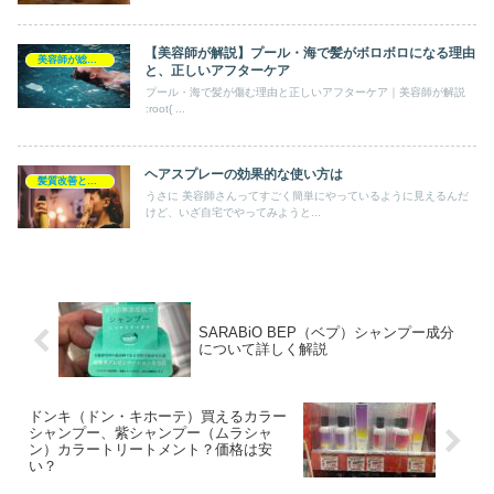
【美容師が解説】プール・海で髪がボロボロになる理由
美容師が総評シャンプー
と、正しいアフターケア
プール・海で髪が傷む理由と正しいアフターケア｜美容師が解説
:root{ ...
ヘアスプレーの効果的な使い方は
髪質改善とヘアの疑問
うさに 美容師さんってすごく簡単にやっているように見えるんだ
けど、いざ自宅でやってみようと...
SARABiO BEP（ベプ）シャンプー成分
について詳しく解説
ドンキ（ドン・キホーテ）買えるカラー
シャンプー、紫シャンプー（ムラシャ
ン）カラートリートメント？価格は安
い？