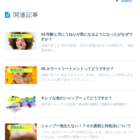
関連記事
44.年齢と共にうねりが気になるようになったがなぜで
髪質改善とヘアの疑問
すか？
結論で言うと 毛穴の変形、毛穴の皮脂の詰まりが原因です。 補足
基本的に...
49.カラートリートメントってどうですか？
髪質改善とヘアの疑問
結論で言うと あまりオススメしません。色をちょっと長持ちさせ
るぐらいに使うならいいでしょう。...
キレイな色のシャンプーってどうですか？
全て
色付きシャンプーは安全？着色料の種類と危険性を徹底解説 *...
シャンプー泡立たない！？その原因と対処法について
髪質改善とヘアの疑問
うさに なぜかシャンプーが泡立たないとき、泡立たたない人って
いるよね。その原因と対策について案内し...