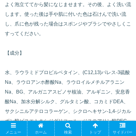
よく泡立ててから髪になじませます。その後、よく洗い流
します。使った後は手や肌に付いた色は石けんで洗い流
し、爪に色が残った場合はスポンジやブラシでやさしくこ
すってください。
【成分】
水、ラウラミドプロピルベタイン、(C12,13)パレス-3硫酸
Na、ラウロアンホ酢酸Na、ラウロイルメチルアラニン
Na、BG、アルガニアスピノサ核油、アルギニン、安息香
酸Na、加水分解シルク、グルタミン酸、コカミドDEA、
サクシニルアテロコラーゲン、シクロヘキサン-1,4-ジカル
ボン酸ビスエトキシジグリコール、ジステアリン酸PEG-
150、セリン、フェノキシエタノール、ポリクオタニウ
メニュー
ホーム
検索
トップ
サイドバー