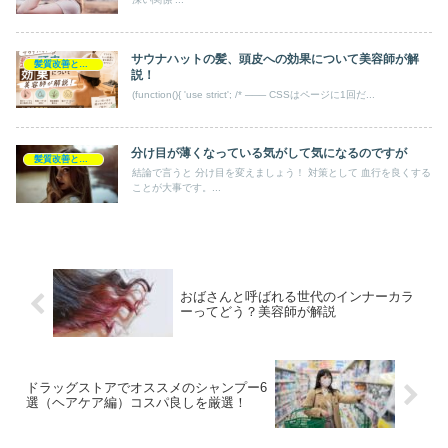
サウナハットの髪、頭皮への効果について美容師が解
髪質改善とヘアの疑問
説！
(function(){ 'use strict'; /* ─── CSSはページに1回だ...
分け目が薄くなっている気がして気になるのですが
髪質改善とヘアの疑問
結論で言うと 分け目を変えましょう！ 対策として 血行を良くする
ことが大事です。...
おばさんと呼ばれる世代のインナーカラ
ーってどう？美容師が解説
ドラッグストアでオススメのシャンプー6
選（ヘアケア編）コスパ良しを厳選！