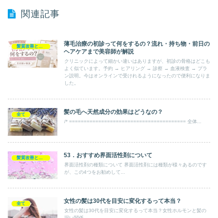
関連記事
薄毛治療の初診って何をするの？流れ・持ち物・前日の
髪質改善とヘアの疑問
ヘアケアまで美容師が解説
クリニックによって細かい違いはありますが、初診の骨格はどこも
よく似ています。予約 → ヒアリング → 診察 → 血液検査 → プラ
ン説明。今はオンラインで受けれるようになったので便利になりま
した。
髪の毛へ天然成分の効果はどうなの？
全て
/* ======================================== 全体...
53．おすすめ界面活性剤について
髪質改善とヘアの疑問
界面活性剤の種類について 界面活性剤には種類が様々あるのです
が、この4つをお勧めして...
女性の髪は30代を目安に変化するって本当？
全て
女性の髪は30代を目安に変化するって本当？女性ホルモンと髪の
深い関係 ...