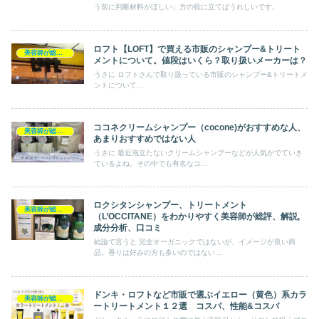
う前に判断材料がほしい」方の役に立てばうれしいです。
ロフト【LOFT】で買える市販のシャンプー&トリート
美容師が総評シャンプー
メントについて。値段はいくら？取り扱いメーカーは？
うさに ロフトさんで取り扱っている市販のシャンプー&トリートメ
ントについて...
ココネクリームシャンプー（cocone)がおすすめな人、
美容師が総評シャンプー
あまりおすすめではない人
うさに 最近泡立たないクリームシャンプーなどが人気がでていき
ているよね。その中でも有名なコ...
ロクシタンシャンプー、トリートメント
美容師が総評シャンプー
（L’OCCITANE）をわかりやすく美容師が総評、解説,
成分分析、口コミ
結論で言うと 完全オーガニックではないが、イメージが良い商
品。香りは好みの方も多いのではない...
ドンキ・ロフトなど市販で選ぶイエロー（黄色）系カラ
美容師が総評トリートメント
ートリートメント１２選 コスパ、性能&コスパ