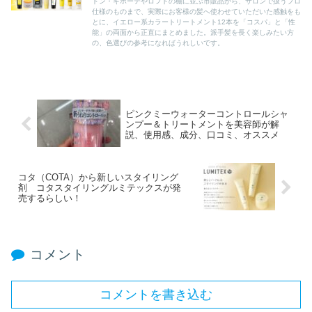
ドン・キホーテやロフトの棚に並ぶ市販品から、サロンで扱うプロ
仕様のものまで、実際にお客様の髪へ使わせていただいた感触をも
とに、イエロー系カラートリートメント12本を「コスパ」と「性
能」の両面から正直にまとめました。派手髪を長く楽しみたい方
の、色選びの参考になればうれしいです。
ピンクミーウォーターコントロールシャ
ンプー＆トリートメントを美容師が解
説、使用感、成分、口コミ、オススメ
コタ（COTA）から新しいスタイリング
剤 コタスタイリングルミテックスが発
売するらしい！
コメント
コメントを書き込む