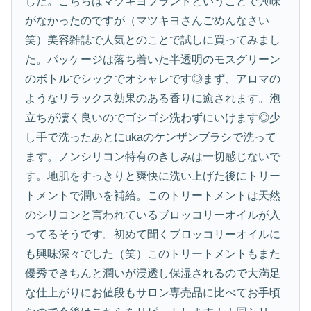
した。こちらはマツキヨブランドということで興味
がなかったのですが（マツキヨさんごめんなさい
笑）美容雑誌で人気とのことで試しに買ってみまし
た。パッケージは落ち着いた半透明のモスグリーン
のボトルでシックでオシャレです◎まず、アロマの
ようなリラックス効果のある香りに癒されます。泡
立ちが凄く良いのでゴシゴシ洗わずにいけます◎少
し手で洗ったあとにukaのケンザンブラシで洗って
ます。ノンシリコン特有のきしみは一切感じないで
す。地肌をすっきりと爽快に洗い上げた後にトリー
トメントで潤いを補給。このトリートメントは天然
のシリコンと言われているブロッコリーオイルが入
ってるそうです。初めて聞くブロッコリーオイルに
も興味深々でした（笑）このトリートメントもまた
優秀できちんと潤いが浸透し保湿されるので大満足
な仕上がりにお値段もサロン専売品に比べてお手頃