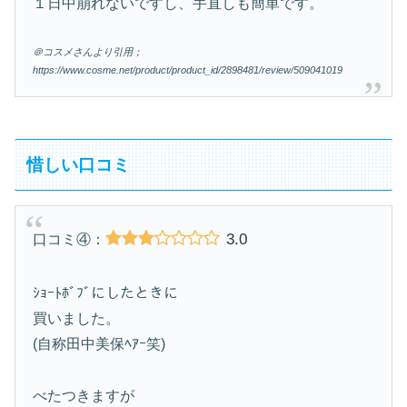
１日中崩れないですし、手直しも簡単です。
＠コスメさんより引用；
https://www.cosme.net/product/product_id/2898481/review/509041019
惜しい口コミ
3.0
口コミ④：
ｼｮｰﾄﾎﾞﾌﾞにしたときに
買いました。
(自称田中美保ﾍｱｰ笑)
べたつきますが