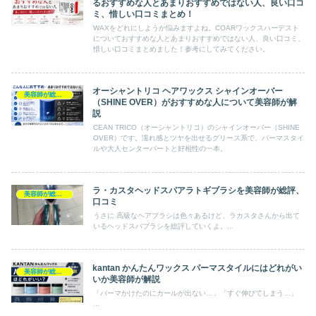
るおすすめな人とあまりおすすめではない人、良い口コ
ミ、惜しい口コミまとめ！
WAXをどれにしようか悩みますよね。COARワックスハーデスト
についておすすめな人とあまりおすすめではない人、良い口コミ、
惜しい口コミまとめました！参考にしてみてください。
オーシャントリコ ヘアワックス シャインオーバー
美容師が総評ヘアケア製品
（SHINE OVER）がおすすめな人について美容師が解
説
CEAN TRICO（オーシャントリコ）のシャインオーバー（SHINE
OVER）です。濡れ感とツヤを出せるグリース系で、パーマスタイ
ルや大人センターパートと好相性の一本。
ラ・カスタヘッドスパアラトギブラシを美容師が総評、
美容師が総評ヘアケア製品
口コミ
うさに 高級なヘアブラシは色々あるけど、ラカスタさんから出て
いるヘッドスパブラシを総評していくよ。...
kantan かんたんワックス パーマスタイルにはどれがい
美容師が総評ヘアケア製品
いか美容師が解説
「パーマかけたのにカールが出ない…」「すぐ伸びてしまう…」
...