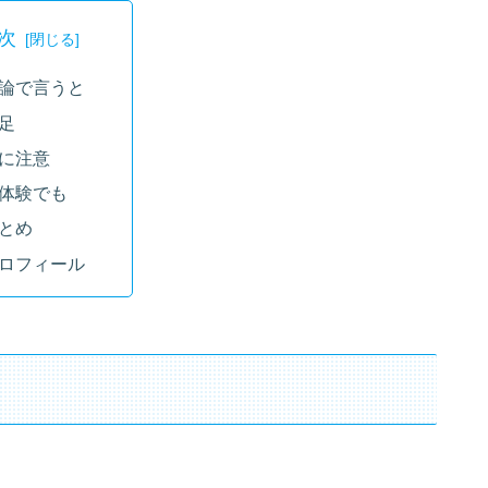
次
論で言うと
足
に注意
体験でも
とめ
ロフィール