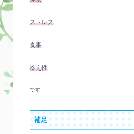
ストレス
食事
冷え性
です。
補足