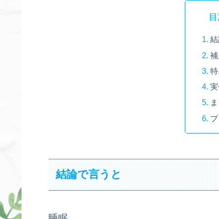
目
結
補
特
実
ま
プ
結論で言うと
睡眠