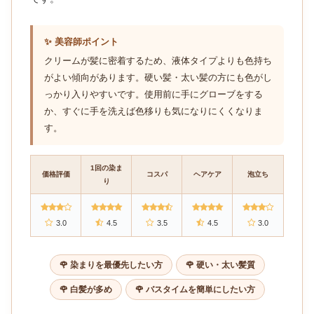
✨ 美容師ポイント
クリームが髪に密着するため、液体タイプよりも色持ち
がよい傾向があります。硬い髪・太い髪の方にも色がし
っかり入りやすいです。使用前に手にグローブをする
か、すぐに手を洗えば色移りも気になりにくくなりま
す。
1回の染ま
価格評価
コスパ
ヘアケア
泡立ち
り
3.0
4.5
3.5
4.5
3.0
🌹 染まりを最優先したい方
🌹 硬い・太い髪質
🌹 白髪が多め
🌹 バスタイムを簡単にしたい方