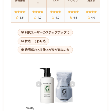
価格評価
コスパ
ヘアケア
泡立ち
り
3.5
4.0
4.0
4.5
4.0
🌸 利尻ユーザーのステップアップに
🌸 軟毛・うねり毛
🌸 透明感のある仕上がりが好みの方
Sastty