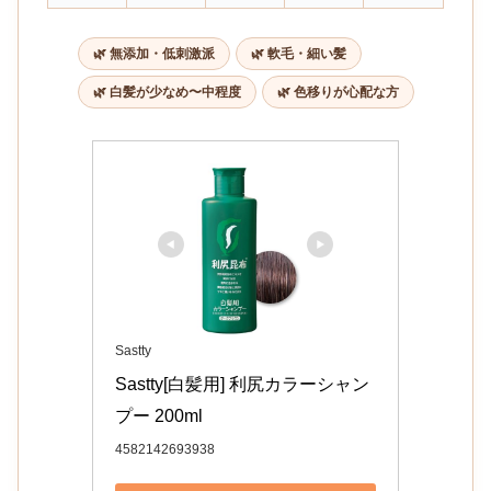
🌿 無添加・低刺激派
🌿 軟毛・細い髪
🌿 白髪が少なめ〜中程度
🌿 色移りが心配な方
Sastty
Sastty[白髪用] 利尻カラーシャン
プー 200ml
4582142693938