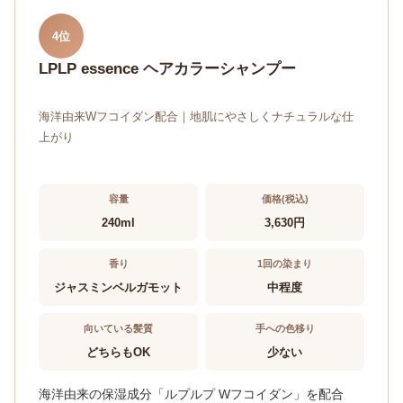
4位
LPLP essence ヘアカラーシャンプー
海洋由来Wフコイダン配合｜地肌にやさしくナチュラルな仕
上がり
容量
価格(税込)
240ml
3,630円
香り
1回の染まり
ジャスミンベルガモット
中程度
向いている髪質
手への色移り
どちらもOK
少ない
海洋由来の保湿成分「ルプルプ Wフコイダン」を配合