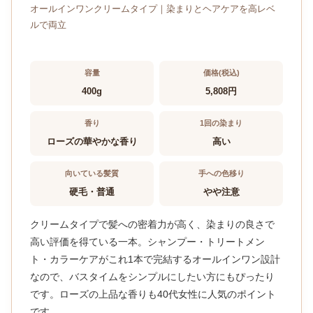
オールインワンクリームタイプ｜染まりとヘアケアを高レベ
ルで両立
容量
価格(税込)
400g
5,808円
香り
1回の染まり
ローズの華やかな香り
高い
向いている髪質
手への色移り
硬毛・普通
やや注意
クリームタイプで髪への密着力が高く、染まりの良さで
高い評価を得ている一本。シャンプー・トリートメン
ト・カラーケアがこれ1本で完結するオールインワン設計
なので、バスタイムをシンプルにしたい方にもぴったり
です。ローズの上品な香りも40代女性に人気のポイント
です。