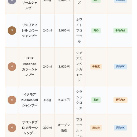
リームシャ
ズ
ンプー
ホワ
リシリアフ
イト
レル カラー
240ml
3,960円
フロ
3
高め
軟毛向き
シャンプー
ーラ
ル
ジャ
LPLP
スミ
essence
ンベ
240ml
3,630円
4
中程度
両方OK
カラーシャ
ルガ
ンプー
モッ
ト
クラ
イクモア
シッ
KUROKAMI
400g
5,478円
5
高め
硬毛向き
クロ
シャンプー
ーズ
フロ
サロンドプ
オープン
ーラ
ロ カラーシ
300ml
6
控えめ
両方OK
価格
ルマ
ャンプー
リン