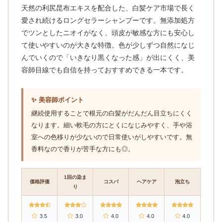
天然の利尻昆布エキスを配合した、白髪ケア市場で長く
愛され続けるロングセラーシャンプーです。無添加処方
でツンとしたニオイがなく、頭皮が敏感な方にも安心し
て使いやすいのが大きな特徴。色が少しずつ自然になじ
んでいくので「いきなり黒くなった感」が出にくく、美
容師目線でも自信を持っておすすめできる一本です。
✨ 美容師ポイント
継続使用することで根元の白髪がだんだん目立ちにくく
なります。細い軟毛の方にとくになじみやすく、手や浴
室への色移りが少ないので日常使いがしやすいです。無
香料なので香りが苦手な方にも◎。
1回の染ま
価格評価
コスパ
ヘアケア
泡立ち
り
3.5
3.0
4.0
4.0
4.0