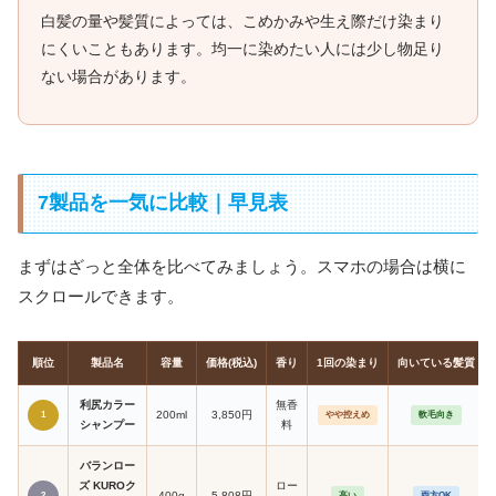
白髪の量や髪質によっては、こめかみや生え際だけ染まり
にくいこともあります。均一に染めたい人には少し物足り
ない場合があります。
7製品を一気に比較｜早見表
まずはざっと全体を比べてみましょう。スマホの場合は横に
スクロールできます。
順位
製品名
容量
価格(税込)
香り
1回の染まり
向いている髪質
利尻カラー
無香
200ml
3,850円
1
やや控えめ
軟毛向き
シャンプー
料
バランロー
ズ KUROク
ロー
400g
5,808円
2
高い
両方OK