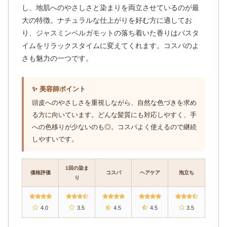
し、地肌へのやさしさと染まりを両立させているのが最
大の特徴。ナチュラルな仕上がりを好む方に適してお
り、ジャスミンベルガモットの落ち着いた香りはバスタ
イムをリラックスタイムに変えてくれます。コスパのよ
さも魅力の一つです。
✨ 美容師ポイント
頭皮へのやさしさを重視しながら、自然な色づきを求め
る方に向いています。どんな髪質にも対応しやすく、手
への色移りが少ないのも◎。コスパよく使えるので継続
しやすいです。
1回の染ま
価格評価
コスパ
ヘアケア
泡立ち
り
4.0
3.5
4.5
4.5
3.5