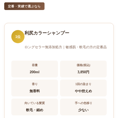
定番・実績で選ぶなら
利尻カラーシャンプー
1位
ロングセラー無添加処方｜敏感肌・軟毛の方の定番品
容量
価格(税込)
200ml
3,850円
香り
1回の染まり
無香料
やや控えめ
向いている髪質
手への色移り
軟毛・細め
少ない