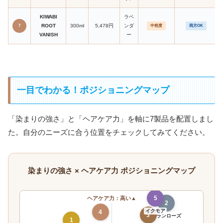
KIWABI
ラベ
ROOT
300ml
5,478円
ンダ
7
中程度
両方OK
VANISH
ー
一目でわかる！ポジショニングマップ
「染まりの強さ」と「ヘアケア力」を軸に7製品を配置しまし
た。自分のニーズに合う位置をチェックしてみてください。
染まりの強さ × ヘアケア力 ポジショニングマップ
5
ヘアケア力：高い▲
2
イクモア
4
3
バランローズ
1