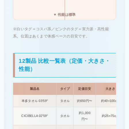
▼ 性能は標準
※白いタグ＝コスパ系／ピンクのタグ＝実力派・高性能
系。位置はあくまで体感ベースの目安です。
12製品 比較一覧表（定価・大きさ・
性能）
製品名
タイプ
定価目安
大きさ
本多タオル 03'59"
タオル
約650円〜
約40×100cm
約1,000
CICIBELLA 02'59"
タオル
約25×75cm
円〜