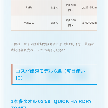
約1,980
ReFa
タオル
約25×85cm前後
円〜
約1,100
ハホニコ
タオル
約60×25cm前後
円〜
※価格・サイズは時期や販売店により変動します。最新の
表記は各販売ページでご確認ください。
コスパ優秀モデル 6選（毎日使い
に）
1本多タオル 03'59" QUICK HAIRDRY