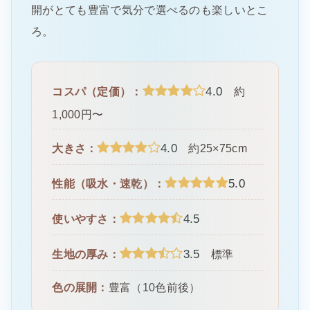
開がとても豊富で気分で選べるのも楽しいとこ
ろ。
4.0
コスパ（定価）：
約
1,000円〜
4.0
大きさ：
約25×75cm
5.0
性能（吸水・速乾）：
4.5
使いやすさ：
3.5
生地の厚み：
標準
色の展開：
豊富（10色前後）