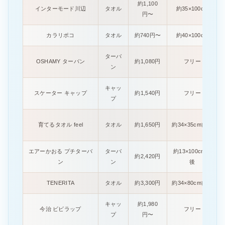
約1,100
インターモード川辺
タオル
約35×100cm
円〜
カラリポコ
タオル
約740円〜
約40×100cm
ターバ
OSHAMY ターバン
約1,080円
フリー
ン
キャッ
スケーター キャップ
約1,540円
フリー
プ
育てるタオル feel
タオル
約1,650円
約34×35cm前後
エアーかおる プチターバ
ターバ
約13×100cm前
約2,420円
ン
ン
後
TENERITA
タオル
約3,300円
約34×80cm前後
キャッ
約1,980
今治 ビビラップ
フリー
プ
円〜