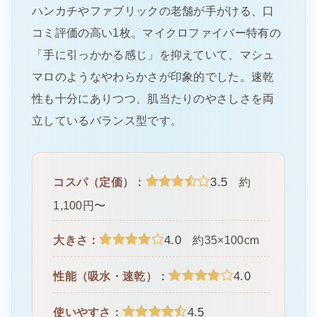
ハンカチやファブリックの老舗が手がける、口
コミ評価の高い1枚。マイクロファイバー特有の
「手に引っかかる感じ」を抑えていて、マシュ
マロのようなやわらかさが印象的でした。速乾
性も十分にありつつ、肌当たりのやさしさを両
立しているバランス型です。
3.5
コスパ（定価）：
約
1,100円〜
4.0
大きさ：
約35×100cm
4.0
性能（吸水・速乾）：
4.5
使いやすさ：