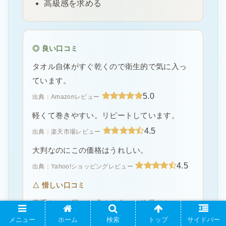
高級感を求める
◎ 良い口コミ
タオル自体がすぐ乾くので衛生的で気に入っ
ています。
5.0
出典：Amazonレビュー
軽くて巻きやすい。リピートしています。
4.5
出典：楽天市場レビュー
大判なのにこの価格はうれしい。
4.5
出典：Yahoo!ショッピングレビュー
△ 惜しい口コミ
薄手なので厚みを求める人には物足りないか
も。
メニュー
ホーム
検索
トップ
サイドバー