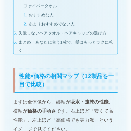
ファイバータオル
おすすめな人
あまりおすすめでない人
失敗しないヘアタオル・ヘアキャップの選び方
まとめ｜あなたに合う1枚で、髪はもっとラクに乾
く
性能×価格の相関マップ（12製品を一
目で比較）
まずは全体像から。縦軸が
吸水・速乾の性能
、
横軸が
価格の手頃さ
です。右上ほど「安くて高
性能」、左上ほど「高価格でも実力派」という
イメージで見てください。