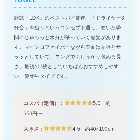
TOWEL
雑誌『LDK』のベストバイ常連。「ドライヤー3
分台」を狙うというコンセプト通り、巻いた瞬
間にじゅわっと水分が移っていく感覚がありま
す。マイクロファイバーながら表面は意外とサ
ラッとしていて、ロングでもしっかり包める長
さ。最初の1枚としていちばんおすすめしやす
い、優等生タイプです。
5.0
コスパ（定価）：
約
650円〜
4.5
大きさ：
約40×100cm