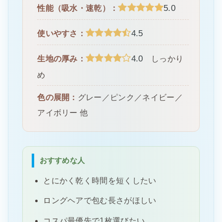
5.0
性能（吸水・速乾）：
4.5
使いやすさ：
4.0
生地の厚み：
しっかり
め
色の展開：
グレー／ピンク／ネイビー／
アイボリー 他
おすすめな人
とにかく乾く時間を短くしたい
ロングヘアで包む長さがほしい
コスパ最優先で1枚選びたい