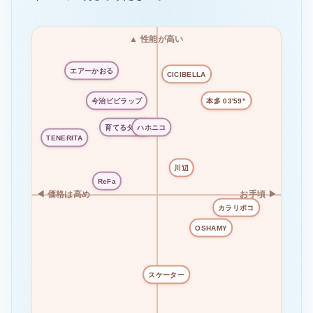
▲ 性能が高い
エアーかおる
CICIBELLA
今治ビビラップ
本多 03'59"
育てるタオル
ハホニコ
TENERITA
川辺
ReFa
◀ 価格は高め
お手頃 ▶
カラリポコ
OSHAMY
スケーター