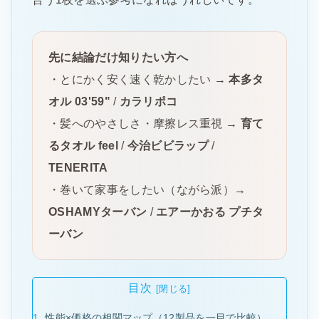
先に結論だけ知りたい方へ
・とにかく安く速く乾かしたい →
本多タ
オル 03'59"
/
カラリポコ
・髪へのやさしさ・摩擦レス重視 →
育て
るタオル feel
/
今治ビビラップ
/
TENERITA
・巻いて家事をしたい（ながら派）→
OSHAMYターバン
/
エアーかおる プチタ
ーバン
目次
性能×価格の相関マップ（12製品を一目で比較）