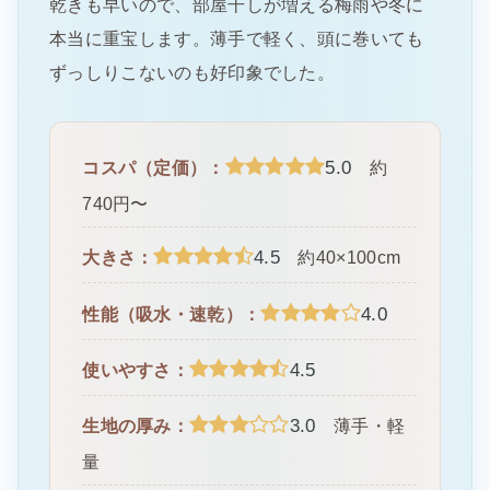
乾きも早いので、部屋干しが増える梅雨や冬に
本当に重宝します。薄手で軽く、頭に巻いても
ずっしりこないのも好印象でした。
5.0
コスパ（定価）：
約
740円〜
4.5
大きさ：
約40×100cm
4.0
性能（吸水・速乾）：
4.5
使いやすさ：
3.0
生地の厚み：
薄手・軽
量