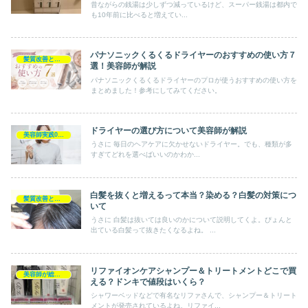
昔ながらの銭湯は少しずつ減っているけど、スーパー銭湯は都内で
も10年前に比べると増えてい...
パナソニックくるくるドライヤーのおすすめの使い方７
髪質改善とヘアの疑問
選！美容師が解説
パナソニックくるくるドライヤーのプロが使うおすすめの使い方を
まとめました！参考にしてみてください。
ドライヤーの選び方について美容師が解説
美容師実践0円ヘアケア
うさに 毎日のヘアケアに欠かせないドライヤー。でも、種類が多
すぎてどれを選べばいいのかわか...
白髪を抜くと増えるって本当？染める？白髪の対策につ
髪質改善とヘアの疑問
いて
うさに 白髪は抜いては良いのかについて説明してくよ。ぴょんと
出ている白髪って抜きたくなるよね。 ...
リファイオンケアシャンプー＆トリートメントどこで買
美容師が総評シャンプー
える？ドンキで値段はいくら？
シャワーベッドなどで有名なリファさんで、シャンプー＆トリート
メントが発売されているよね。リファイ...