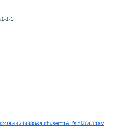
-1-1
14240644349838&authuser=1&_fsi=lZD6T1aV