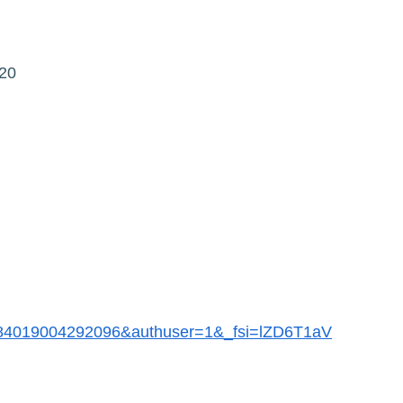
20
584019004292096&authuser=1&_fsi=lZD6T1aV