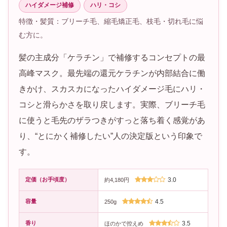
ハイダメージ補修
ハリ・コシ
特徴・髪質：ブリーチ毛、縮毛矯正毛、枝毛・切れ毛に悩
む方に。
髪の主成分「ケラチン」で補修するコンセプトの最
高峰マスク。最先端の還元ケラチンが内部結合に働
きかけ、スカスカになったハイダメージ毛にハリ・
コシと滑らかさを取り戻します。実際、ブリーチ毛
に使うと毛先のザラつきがすっと落ち着く感覚があ
り、“とにかく補修したい”人の決定版という印象で
す。
定価（お手頃度）
3.0
約4,180円
容量
4.5
250g
香り
3.5
ほのかで控えめ