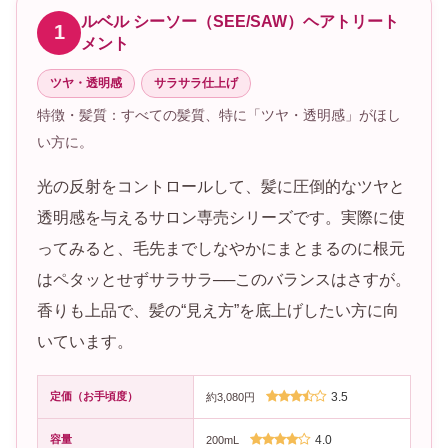
ルベル シーソー（SEE/SAW）ヘアトリート
1
メント
ツヤ・透明感
サラサラ仕上げ
特徴・髪質：すべての髪質、特に「ツヤ・透明感」がほし
い方に。
光の反射をコントロールして、髪に圧倒的なツヤと
透明感を与えるサロン専売シリーズです。実際に使
ってみると、毛先までしなやかにまとまるのに根元
はペタッとせずサラサラ──このバランスはさすが。
香りも上品で、髪の“見え方”を底上げしたい方に向
いています。
定価（お手頃度）
3.5
約3,080円
容量
4.0
200mL