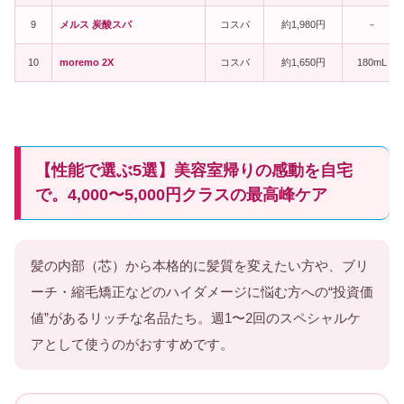
9
メルス 炭酸スパ
コスパ
約1,980円
－
10
moremo 2X
コスパ
約1,650円
180mL
【性能で選ぶ5選】美容室帰りの感動を自宅
で。4,000〜5,000円クラスの最高峰ケア
髪の内部（芯）から本格的に髪質を変えたい方や、ブリ
ーチ・縮毛矯正などのハイダメージに悩む方への“投資価
値”があるリッチな名品たち。週1〜2回のスペシャルケ
アとして使うのがおすすめです。