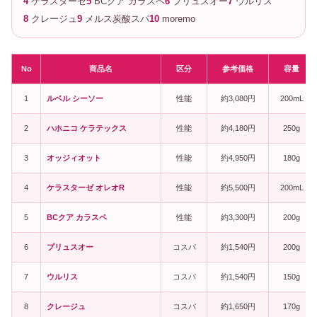
4
ケラスターゼ
5
BCクア カラスペ
6
プリュスオー
7
ウルリス
8
クレージュ
9
メルス炭酸スパ
10
moremo
No
商品名
区分
参考価格
容量
1
ルベル シーソー
性能
約3,080円
200mL
2
ハホニコ ケラテックス
性能
約4,180円
250g
3
オッジィオット
性能
約4,950円
180g
4
ケラスターゼ オレオR
性能
約5,500円
200mL
5
BCクア カラスペ
性能
約3,300円
200g
6
プリュスオー
コスパ
約1,540円
200g
7
ウルリス
コスパ
約1,540円
150g
8
クレージュ
コスパ
約1,650円
170g