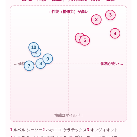
↑ 性能（補修力）が高い
3
2
4
1
5
10
6
9
8
← 価格が安い
価格が高い →
7
性能はマイルド ↓
1
ルベル シーソー
2
ハホニコ ケラテックス
3
オッジィオット