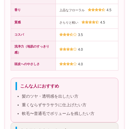
香り
4.5
上品なフローラル
質感
4.5
さらりと軽い
コスパ
3.5
洗浄力（地肌のすっきり
4.0
感）
頭皮へのやさしさ
4.0
こんな人におすすめ
髪のツヤ・透明感を出したい方
重くならずサラサラに仕上げたい方
軟毛〜普通毛でボリュームを残したい方