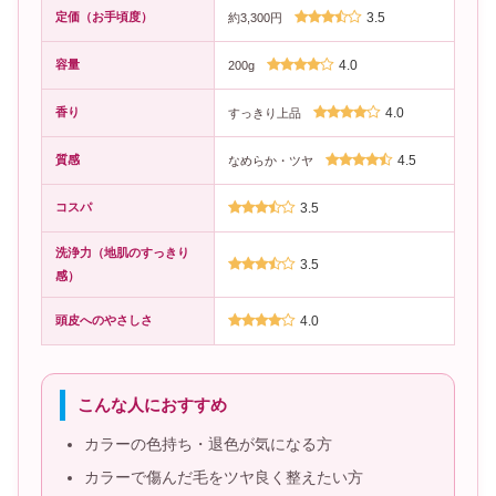
定価（お手頃度）
3.5
約3,300円
容量
4.0
200g
香り
4.0
すっきり上品
質感
4.5
なめらか・ツヤ
コスパ
3.5
洗浄力（地肌のすっきり
3.5
感）
頭皮へのやさしさ
4.0
こんな人におすすめ
カラーの色持ち・退色が気になる方
カラーで傷んだ毛をツヤ良く整えたい方