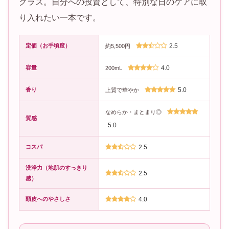
クラス。自分への投資として、特別な日のケアに取
り入れたい一本です。
定価（お手頃度）
2.5
約5,500円
容量
4.0
200mL
香り
5.0
上質で華やか
なめらか・まとまり◎
質感
5.0
コスパ
2.5
洗浄力（地肌のすっきり
2.5
感）
頭皮へのやさしさ
4.0