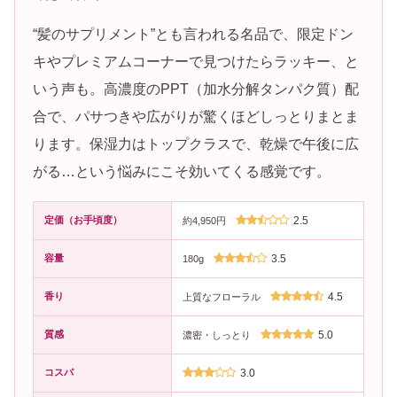
“髪のサプリメント”とも言われる名品で、限定ドン
キやプレミアムコーナーで見つけたらラッキー、と
いう声も。高濃度のPPT（加水分解タンパク質）配
合で、パサつきや広がりが驚くほどしっとりまとま
ります。保湿力はトップクラスで、乾燥で午後に広
がる…という悩みにこそ効いてくる感覚です。
定価（お手頃度）
2.5
約4,950円
容量
3.5
180g
香り
4.5
上質なフローラル
質感
5.0
濃密・しっとり
コスパ
3.0