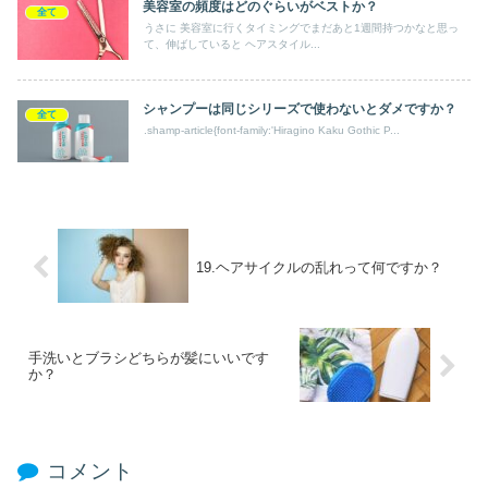
美容室の頻度はどのぐらいがベストか？
全て
うさに 美容室に行くタイミングでまだあと1週間持つかなと思っ
て、伸ばしていると ヘアスタイル...
シャンプーは同じシリーズで使わないとダメですか？
全て
.shamp-article{font-family:'Hiragino Kaku Gothic P...
19.ヘアサイクルの乱れって何ですか？
手洗いとブラシどちらが髪にいいです
か？
コメント