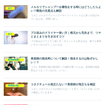
メルカリでシャンプーを梱包をする時にはどうしたらよ
全て
い？郵送の注意点も解説
うさに メルカリでシャンプーやトリートメントなど多く出品され
ているよね。 実際に使っ...
プロ並みのドライヤー使い方｜根元から毛先まで、ツヤ
全て
とまとまりを引き出すコツ
プロ並みのドライヤー使い方｜ポイントさえ抑えれば、家でも簡単
にサロン仕上がり こんにちは。...
美容師の指名料について解説！指名するのは恥ずかし
美容師実践0円ヘアケア
い！？
うさに 美容師の産の指名料って値段が様々だよね。美容師の指名
料はどうなっているのか、につい...
コタクチュール泡立たない？美容師が泡立ちを検証
美容師が総評シャンプー
うさに コタクチュールが泡立たない！と言う，口コミがあったの
で検証していきます。 ...