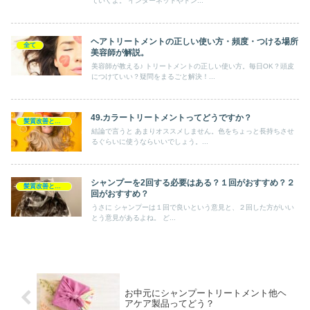
ていくよ。 インターネットやドン...
ヘアトリートメントの正しい使い方・頻度・つける場所
全て
美容師が解説。
美容師が教える♪ トリートメントの正しい使い方。毎日OK？頭皮
につけていい？疑問をまるごと解決！...
49.カラートリートメントってどうですか？
髪質改善とヘアの疑問
結論で言うと あまりオススメしません。色をちょっと長持ちさせ
るぐらいに使うならいいでしょう。...
シャンプーを2回する必要はある？１回がおすすめ？２
髪質改善とヘアの疑問
回がおすすめ？
うさに シャンプーは１回で良いという意見と、２回した方がいい
とう意見があるよね。 ど...
お中元にシャンプートリートメント他ヘ
アケア製品ってどう？