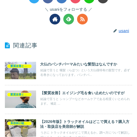
usaniをフォローする
usani
関連記事
大仏のパンチパーマみたいな髪型はなんですか
髪質改善とヘアの疑問
結論で言うと 螺髪（らほつ）という大仏様特有の髪型です。必ず
右巻きになっております。パンチパ...
【髪質改善】エイジング毛を食い止めたいのですが
髪質改善とヘアの疑問
結論で言うと シャンプーなどホームケアである程度くいとめられ
ます。 補足 ...
【2026年版】トラックオイルはどこで買える？購入方
美容師が総評ヘアケア製品
法・取扱店を美容師が解説
うさに トラックオイルがどこで買えるか。調べ方について解説し