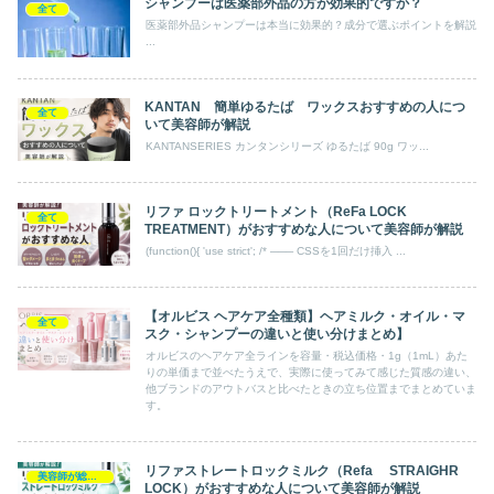
シャンプーは医薬部外品の方が効果的ですか？
全て
医薬部外品シャンプーは本当に効果的？成分で選ぶポイントを解説
...
KANTAN 簡単ゆるたば ワックスおすすめの人につ
全て
いて美容師が解説
KANTANSERIES カンタンシリーズ ゆるたば 90g ワッ...
リファ ロックトリートメント（ReFa LOCK
全て
TREATMENT）がおすすめな人について美容師が解説
(function(){ 'use strict'; /* ─── CSSを1回だけ挿入 ...
【オルビス ヘアケア全種類】ヘアミルク・オイル・マ
全て
スク・シャンプーの違いと使い分けまとめ】
オルビスのヘアケア全ラインを容量・税込価格・1g（1mL）あた
りの単価まで並べたうえで、実際に使ってみて感じた質感の違い、
他ブランドのアウトバスと比べたときの立ち位置までまとめていま
す。
リファストレートロックミルク（Refa STRAIGHR
美容師が総評 アウトバス
LOCK）がおすすめな人について美容師が解説